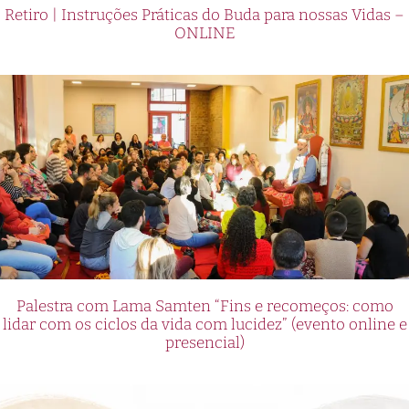
Retiro | Instruções Práticas do Buda para nossas Vidas –
ONLINE
Palestra com Lama Samten “Fins e recomeços: como
lidar com os ciclos da vida com lucidez” (evento online e
presencial)