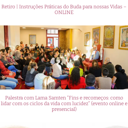
Retiro | Instruções Práticas do Buda para nossas Vidas –
ONLINE
Palestra com Lama Samten “Fins e recomeços: como
lidar com os ciclos da vida com lucidez” (evento online e
presencial)