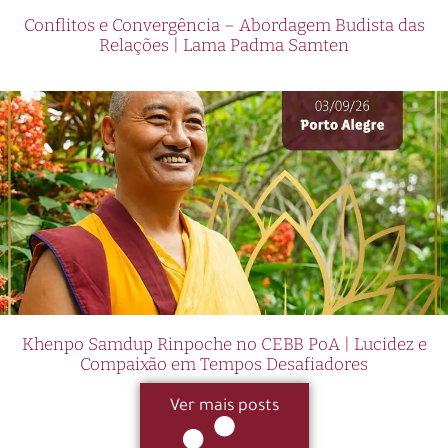
Conflitos e Convergência – Abordagem Budista das
Relações | Lama Padma Samten
Khenpo Samdup Rinpoche no CEBB PoA | Lucidez e
Compaixão em Tempos Desafiadores
Ver mais posts