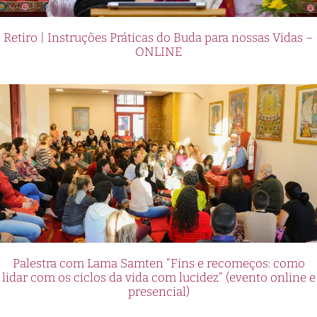
Retiro | Instruções Práticas do Buda para nossas Vidas –
ONLINE
Palestra com Lama Samten “Fins e recomeços: como
lidar com os ciclos da vida com lucidez” (evento online e
presencial)