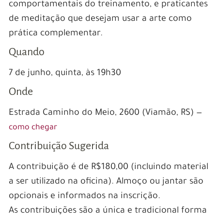
Descubre cómo este casino en línea ha
comportamentais do treinamento, e praticantes
revolucionado la industria del juego en Perú,
de meditação que desejam usar a arte como
atrayendo a miles de jugadores con su
prática complementar.
plataforma segura y confiable. Con su diseño
Quando
atractivo y fácil de usar, Pin Up Casino ofrece
7 de junho, quinta, às 19h30
una amplia gama de juegos de casino clásicos y
modernos, desde tragamonedas hasta ruleta y
Onde
blackjack. Además, su catálogo se actualiza
Estrada Caminho do Meio, 2600 (Viamão, RS) —
constantemente con nuevos lanzamientos,
como chegar
asegurando que siempre haya algo
Contribuição Sugerida
emocionante y fresco para probar. Sumérgete
en la emoción de las apuestas en línea y
A contribuição é de R$180,00 (incluindo material
descubre por qué Pin Up Casino se ha
a ser utilizado na oficina). Almoço ou jantar são
convertido en el destino preferido de los
opcionais e informados na inscrição.
peruanos en busca de entretenimiento y
As contribuições são a única e tradicional forma