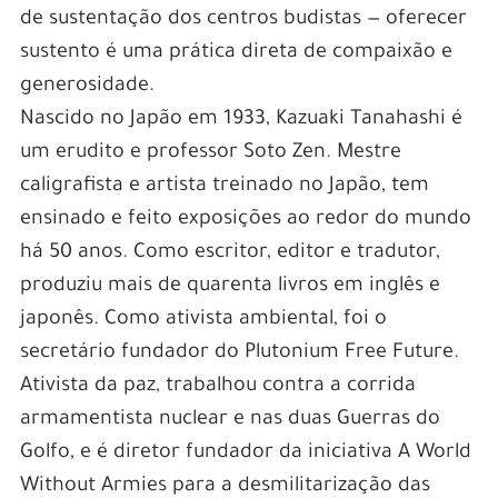
grandes premios.
de sustentação dos centros budistas — oferecer
Descubre la emoción de jugar en Pin
sustento é uma prática direta de compaixão e
Up Casino
generosidade.
Nascido no Japão em 1933, Kazuaki Tanahashi é
Pin Up Casino es el nuevo destino favorito para
um erudito e professor Soto Zen. Mestre
los peruanos que buscan una experiencia de
caligrafista e artista treinado no Japão, tem
juego emocionante y segura. Con una amplia
ensinado e feito exposições ao redor do mundo
selección de juegos de casino en línea, este sitio
há 50 anos. Como escritor, editor e tradutor,
web ofrece una plataforma de entretenimiento
produziu mais de quarenta livros em inglês e
de primera clase que garantiza diversión y
japonês. Como ativista ambiental, foi o
ganancias para todos los jugadores.
secretário fundador do Plutonium Free Future.
Una de las características más destacadas de Pin
Ativista da paz, trabalhou contra a corrida
Up Casino es su impresionante catálogo de
armamentista nuclear e nas duas Guerras do
juegos. Desde tragamonedas clásicas hasta
Golfo, e é diretor fundador da iniciativa A World
emocionantes juegos de mesa como el blackjack
Without Armies para a desmilitarização das