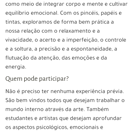
Peruanos
como meio de integrar corpo e mente e cultivar
equilíbrio emocional. Com os pincéis, papéis e
¿Estás listo para descubrir el nuevo destino
tintas, exploramos de forma bem prática a
favorito de los peruanos? Prepárate para
nossa relação com o relaxamento e a
adentrarte en el emocionante mundo de Pin Up
vivacidade, o acerto e a imperfeição, o controle
Casino, donde la diversión y las ganancias están
e a soltura, a precisão e a espontaneidade, a
garantizadas. En este artículo, te llevaré a través
flutuação da atenção, das emoções e da
de un recorrido por este casino en línea,
energia.
presentándote todas las razones por las que se
Quem pode participar?
ha convertido en la opción preferida de los
jugadores peruanos. Desde su amplia selección
Não é preciso ter nenhuma experiência prévia.
de juegos emocionantes hasta sus generosos
São bem vindos todos que desejam trabalhar o
bonos y promociones, Pin Up Casino tiene todo
mundo interno através da arte. Também
lo que necesitas para vivir una experiencia de
estudantes e artistas que desejam aprofundar
juego inigualable.
os aspectos psicológicos, emocionais e