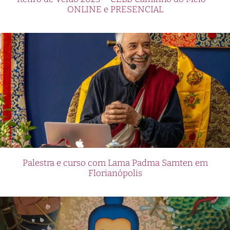
su sitio web oficial en
ONLINE e PRESENCIAL
. Regístrate hoy
https://pinup24casino.com/pe/
mismo y descubre por qué Pin Up Casino se ha
convertido en el destino favorito de los
peruanos para disfrutar de la emoción de los
juegos de casino en línea.
Una amplia variedad de juegos para
todos los gustos en Pin Up Casino
Pin Up Casino es el nuevo destino favorito para
los peruanos que buscan una experiencia de
Palestra e curso com Lama Padma Samten em
juego en línea emocionante y confiable. Con una
Florianópolis
amplia selección de juegos de casino de alta
calidad, este sitio web ofrece a los jugadores
una plataforma segura y divertida para disfrutar