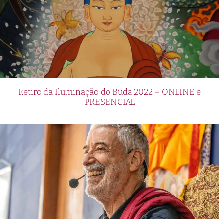
de sus juegos favoritos desde la comodidad de
sus hogares.
Una de las características más destacadas de Pin
Up Casino es su impresionante variedad de
tragamonedas. Los jugadores peruanos pueden
elegir entre una amplia gama de temas y estilos,
desde las clásicas tragamonedas de frutas hasta
Retiro da Iluminação do Buda 2022 – ONLINE e
PRESENCIAL
las emocionantes tragamonedas con temáticas
de películas y series populares. Además, el casino
ofrece bonificaciones y giros gratis para que los
jugadores tengan aún más oportunidades de
ganar.
Además de las tragamonedas, Pin Up Casino
también ofrece una amplia selección de juegos
de mesa clásicos como el blackjack, la ruleta y el