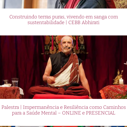
póker. Los jugadores pueden disfrutar de la
emoción de estos juegos en vivo, con crupieres
Construindo terras puras, vivendo em sanga com
reales que interactúan con ellos a través de
sustentabilidade | CEBB Abhirati
transmisiones en directo. Esto crea una
experiencia auténtica de casino en vivo desde la
comodidad del hogar de cada jugador.
Con un diseño elegante y fácil de navegar, Pin
Up Casino se ha convertido en el destino
preferido de los peruanos que buscan una
experiencia de juego en línea de alta calidad.
Además, el casino ofrece un servicio de atención
al cliente las 24 horas del día para garantizar
que los jugadores reciban asistencia rápida y
Palestra | Impermanência e Resiliência como Caminhos
para a Saúde Mental – ONLINE e PRESENCIAL
eficiente en caso de cualquier duda o problema.
¡Descubre Pin Up Casino y disfruta de la emoción