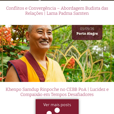
Conflitos e Convergência – Abordagem Budista das
Relações | Lama Padma Samten
Khenpo Samdup Rinpoche no CEBB PoA | Lucidez e
Compaixão em Tempos Desafiadores
Ver mais posts