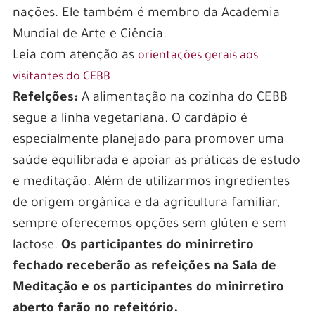
y la ruleta, los jugadores peruanos encontrarán
nações. Ele também é membro da Academia
una variedad de opciones para satisfacer sus
Mundial de Arte e Ciência.
gustos y preferencias. Además, el casino
Leia com atenção as
orientações gerais aos
también ofrece una sección de casino en vivo,
visitantes do CEBB.
donde los jugadores pueden disfrutar de la
Refeições:
A alimentação na cozinha do CEBB
emoción de jugar contra crupieres reales desde
segue a linha vegetariana. O cardápio é
la comodidad de su hogar.
especialmente planejado para promover uma
Además de su amplia selección de juegos, Pin Up
saúde equilibrada e apoiar as práticas de estudo
Casino se destaca por su enfoque en la
e meditação. Além de utilizarmos ingredientes
seguridad y confiabilidad. El sitio web utiliza
de origem orgânica e da agricultura familiar,
tecnología de encriptación de última
sempre oferecemos opções sem glúten e sem
generación para proteger la información
lactose.
Os participantes do minirretiro
personal y financiera de los jugadores,
fechado receberão as refeições na Sala de
garantizando así una experiencia de juego
Meditação e os participantes do minirretiro
segura y protegida. Además, el casino cuenta
aberto farão no refeitório.