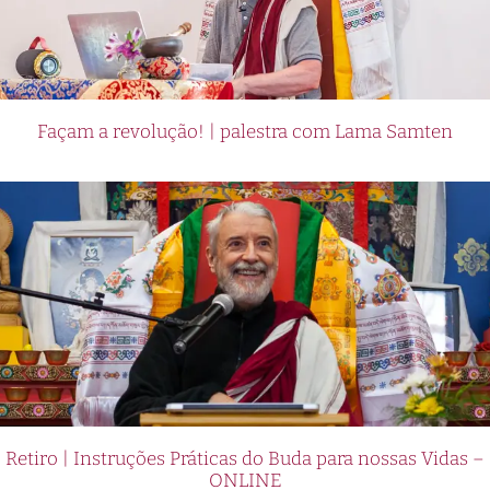
Up Casino es su interfaz amigable y fácil de usar.
Los jugadores peruanos pueden disfrutar de una
experiencia de juego sin problemas, ya sea que
estén jugando desde su computadora o
Façam a revolução! | palestra com Lama Samten
dispositivo móvil. Además, el casino ofrece
numerosas opciones de pago seguras y
confiables, lo que facilita aún más el proceso de
depósito y retiro de fondos.
Pin Up Casino también se destaca por su
generoso programa de bonificaciones y
promociones. Los jugadores peruanos pueden
disfrutar de bonos de bienvenida, giros gratis y
otras ofertas exclusivas que les permiten
aumentar sus posibilidades de ganar. Con un
Retiro | Instruções Práticas do Buda para nossas Vidas –
servicio de atención al cliente disponible las 24
ONLINE