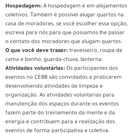
con licencia y regulación, lo que brinda a los
Hospedagem:
A hospedagem é em alojamentos
jugadores la tranquilidad de saber que están
coletivos. Também é possível alugar quartos na
jugando en un entorno legal y confiable.
casa de moradores, se você escolher essa opção,
Por último, pero no menos importante, Pin Up
escreva para nós para que possamos lhe passar
Casino ofrece atractivas promociones y
o contato dos moradores que alugam quartos.
bonificaciones para los jugadores peruanos.
O que você deve trazer:
travesseiro, roupa de
Desde bonos de bienvenida hasta promociones
cama e banho, guarda-chuva, lanterna.
semanales y torneos emocionantes, los
Atividades voluntárias:
Os participantes dos
jugadores tienen la oportunidad de aumentar
eventos no CEBB são convidados a praticarem
sus ganancias y disfrutar de una experiencia de
desenvolvendo atividades de limpeza e
juego aún más gratificante. Con un servicio de
organização. As atividades voluntárias para
atención al cliente disponible las 24 horas del
manutenção dos espaços durante os eventos
día, los 7 días de la semana, los jugadores
fazem parte do treinamento da mente e da
pueden estar seguros de que recibirán
energia e contribuem para a realização dos
asistencia profesional y amigable en caso de
eventos de forma participativa e coletiva.