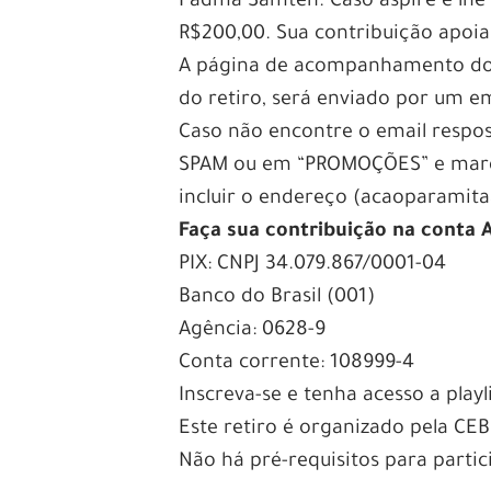
Padma Samten. Caso aspire e lhe s
R$200,00. Sua contribuição apoi
A página de acompanhamento do r
do retiro, será enviado por um em
Caso não encontre o email respo
SPAM ou em “PROMOÇÕES” e marqu
incluir o endereço (acaoparamita
Faça sua contribuição na conta 
PIX: CNPJ 34.079.867/0001-04
Banco do Brasil (001)
Agência: 0628-9
Conta corrente: 108999-4
Inscreva-se e tenha acesso a pla
Este retiro é organizado pela CE
Não há pré-requisitos para partic