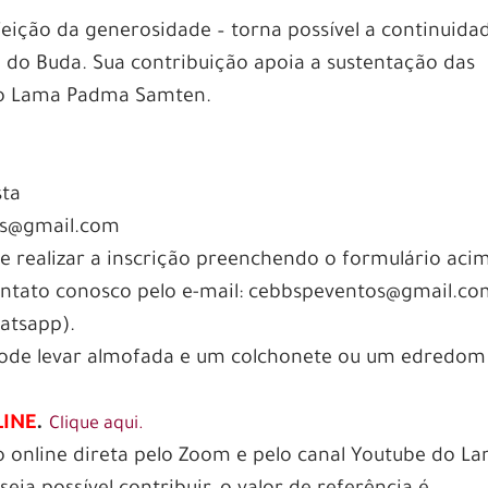
feição da generosidade – torna possível a continuida
do Buda. Sua contribuição apoia a sustentação das
 do Lama Padma Samten.
sta
os@gmail.com
de realizar a inscrição preenchendo o formulário aci
contato conosco pelo e-mail: cebbspeventos@gmail.c
hatsapp).
pode levar almofada e um colchonete ou um edredom
LINE
.
Clique aqui.
o online direta pelo Zoom e pelo canal Youtube do L