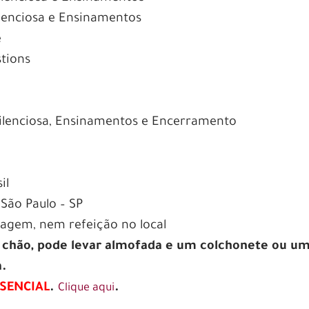
lenciosa e Ensinamentos
e
tions
ilenciosa, Ensinamentos e Encerramento
il
São Paulo – SP
dagem, nem refeição no local
o chão, pode levar almofada e um colchonete ou u
a.
SENCIAL
.
.
Clique aqui