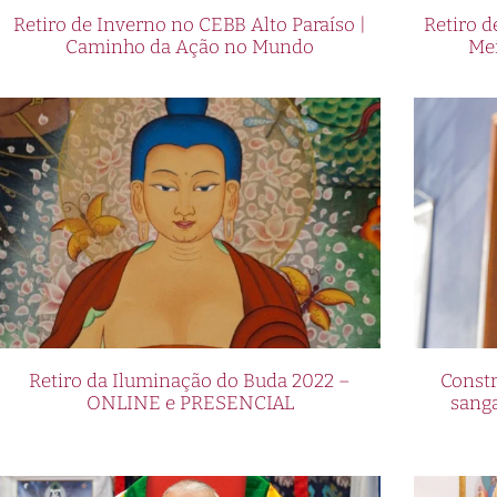
Retiro de Inverno no CEBB Alto Paraíso |
Retiro 
Caminho da Ação no Mundo
Me
Retiro da Iluminação do Buda 2022 –
Constr
ONLINE e PRESENCIAL
sang