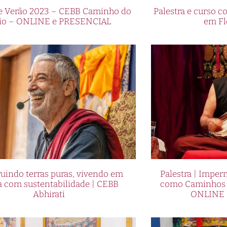
de Verão 2023 – CEBB Caminho do
Palestra e curso
io – ONLINE e PRESENCIAL
em Fl
uindo terras puras, vivendo em
Palestra | Imper
a com sustentabilidade | CEBB
como Caminhos p
Abhirati
ONLINE 