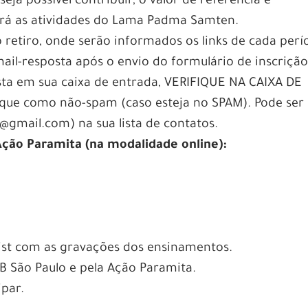
eja possível contribuir, o valor de referência é
ará as atividades do Lama Padma Samten.
etiro, onde serão informados os links de cada perí
ail-resposta após o envio do formulário de inscrição
sta em sua caixa de entrada, VERIFIQUE NA CAIXA DE
e como não-spam (caso esteja no SPAM). Pode ser ú
@gmail.com) na sua lista de contatos.
Ação Paramita (na modalidade online):
ylist com as gravações dos ensinamentos.
BB São Paulo e pela Ação Paramita.
ipar.