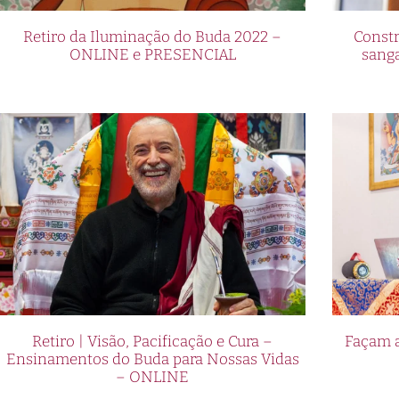
Retiro da Iluminação do Buda 2022 –
Constr
ONLINE e PRESENCIAL
sang
Retiro | Visão, Pacificação e Cura –
Façam a
Ensinamentos do Buda para Nossas Vidas
– ONLINE