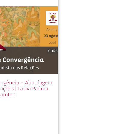
vergência – Abordagem
elações | Lama Padma
Samten