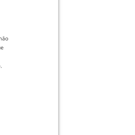
não
ue
,