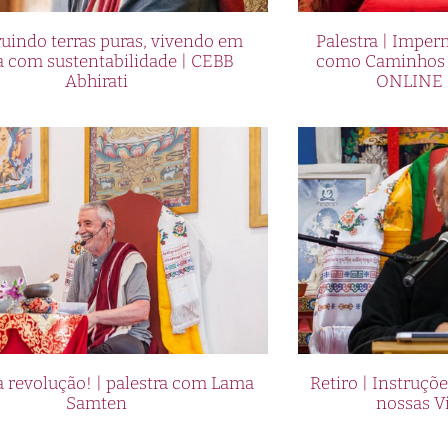
uindo terras puras, vivendo em
Palestra | Imper
a com sustentabilidade | CEBB
como Caminhos p
Abhirati
ONLINE 
 revolução! | palestra com Lama
Retiro | Instruçõ
Samten
nossas V