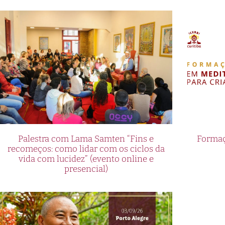
Palestra com Lama Samten “Fins e
Formaç
recomeços: como lidar com os ciclos da
vida com lucidez” (evento online e
presencial)