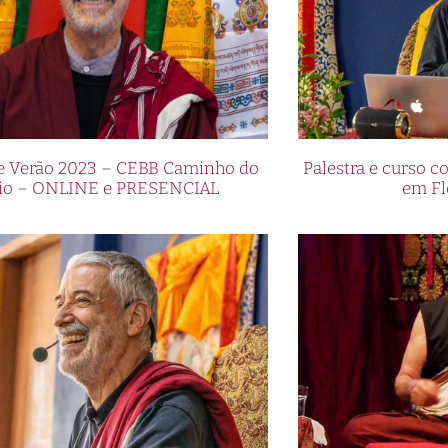
de Verão 2023 – CEBB Caminho do
Palestra e curso
io – ONLINE e PRESENCIAL
em Fl