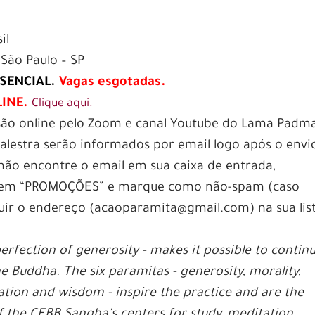
il
São Paulo – SP
SENCIAL
.
Vagas esgotadas.
LINE.
Clique aqui.
ssão online pelo Zoom e canal Youtube do Lama Padm
palestra serão informados por email logo após o envi
 não encontre o email em sua caixa de entrada,
 em “PROMOÇÕES” e marque como não-spam (caso
cluir o endereço (acaoparamita@gmail.com) na sua lis
erfection of generosity - makes it possible to contin
e Buddha. The six paramitas - generosity, morality,
ation and wisdom - inspire the practice and are the
f the CEBB Sangha's centers for study, meditation,