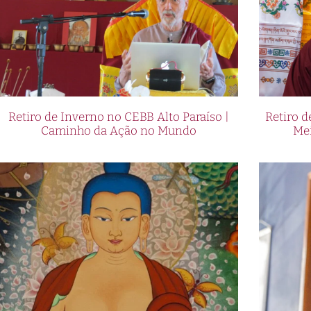
Retiro de Inverno no CEBB Alto Paraíso |
Retiro 
Caminho da Ação no Mundo
Me