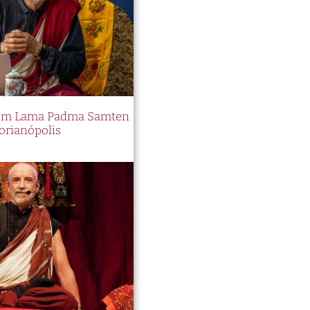
 com Lama Padma Samten
orianópolis