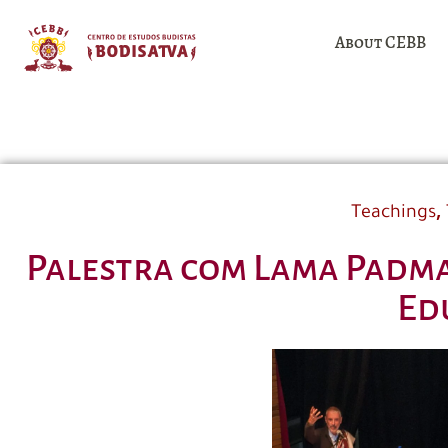
About CEBB
,
Teachings
Palestra com Lama Padma
Ed