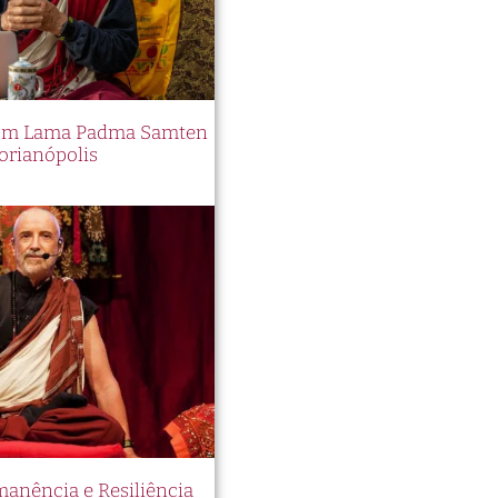
 com Lama Padma Samten
orianópolis
manência e Resiliência