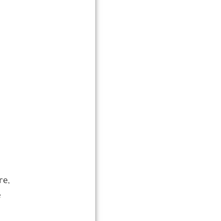
re,
e