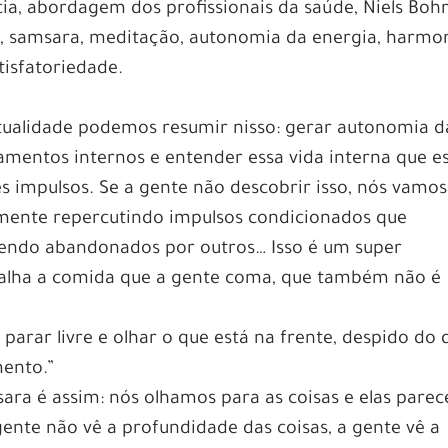
ncia, abordagem dos profissionais da saúde, Niels Bohr
cia, samsara, meditação, autonomia da energia, harmo
tisfatoriedade.
ritualidade podemos resumir nisso: gerar autonomia d
namentos internos e entender essa vida interna que e
 impulsos. Se a gente não descobrir isso, nós vamos
esmente repercutindo impulsos condicionados que
endo abandonados por outros… Isso é um super
 valha a comida que a gente coma, que também não é
 parar livre e olhar o que está na frente, despido do 
mento.”
ra é assim: nós olhamos para as coisas e elas pare
gente não vê a profundidade das coisas, a gente vê a