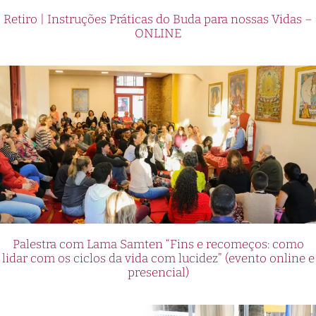
Retiro | Instruções Práticas do Buda para nossas Vidas –
ONLINE
Palestra com Lama Samten “Fins e recomeços: como
lidar com os ciclos da vida com lucidez” (evento online e
presencial)