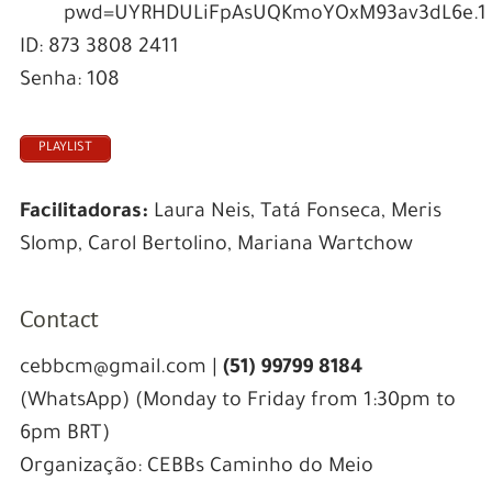
pwd=UYRHDULiFpAsUQKmoYOxM93av3dL6e.1
ID: 873 3808 2411
Senha: 108
PLAYLIST
Facilitadoras:
Laura Neis, Tatá Fonseca, Meris
Slomp, Carol Bertolino, Mariana Wartchow
Contact
cebbcm@gmail.com |
(51) 99799 8184
(WhatsApp) (Monday to Friday from 1:30pm to
6pm BRT)
Organização: CEBBs Caminho do Meio