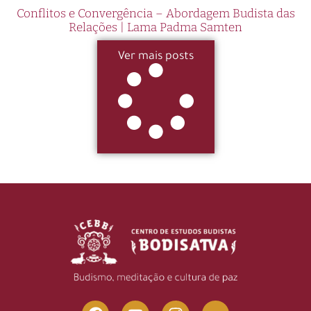
Conflitos e Convergência – Abordagem Budista das
Relações | Lama Padma Samten
Ver mais posts