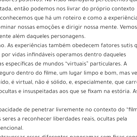
s valores positivos. Na visão Mahayana percebemos qu
etada, então podemos nos livrar do próprio contexto
reconhecemos que há um roteiro e como a experiênci
dominar nossas emoções e dirigir nossa mente. Vemo
mente além daqueles personagens.
mo. As experiências também obedecem fatores sutis 
 por vidas infindáveis operamos dentro daqueles
 específicas de mundos “virtuais” particulares. A
seguro dentro do filme, um lugar limpo e bom, mas v
do, é virtual, não é sólido, e, especialmente, que car
ocultas e insuspeitadas aos que se fixam na estória. A
acidade de penetrar livremente no contexto do “fil
 seres a reconhecer liberdades reais, ocultas pela
encional.