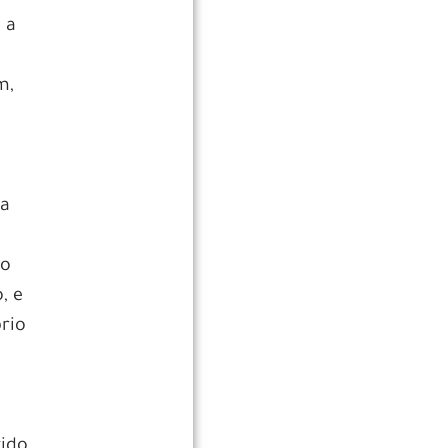
 a
m,
sa
ão
, e
rio
tido