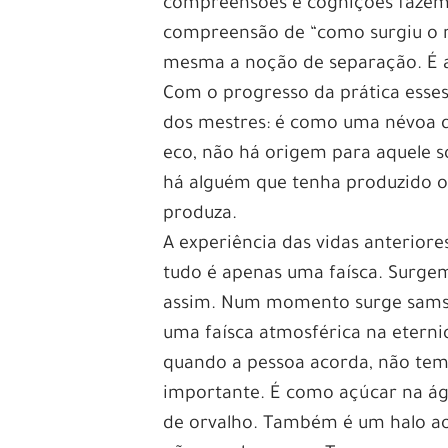
compreensões e cognições fazem 
compreensão de “como surgiu o mu
mesma a noção de separação. É a
Com o progresso da prática ess
dos mestres: é como uma névoa q
eco, não há origem para aquele 
há alguém que tenha produzido o 
produza.
A experiência das vidas anteriore
tudo é apenas uma faísca. Surg
assim. Num momento surge samsar
uma faísca atmosférica na etern
quando a pessoa acorda, não tem 
importante. É como açúcar na ág
de orvalho. Também é um halo ao 