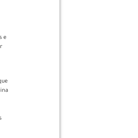
s e
r
que
ina
s