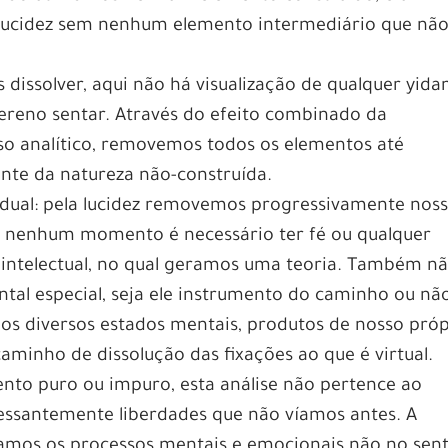
lucidez sem nenhum elemento intermediário que não
dissolver, aqui não há visualização de qualquer yida
sereno sentar. Através do efeito combinado da
so analítico, removemos todos os elementos até
nte da natureza não-construída.
adual: pela lucidez removemos progressivamente nos
Em nenhum momento é necessário ter fé ou qualquer
 intelectual, no qual geramos uma teoria. Também n
al especial, seja ele instrumento do caminho ou não
os diversos estados mentais, produtos de nosso próp
aminho de dissolução das fixações ao que é virtual.
o puro ou impuro, esta análise não pertence ao
ssantemente liberdades que não víamos antes. A
lhamos os processos mentais e emocionais não no sen