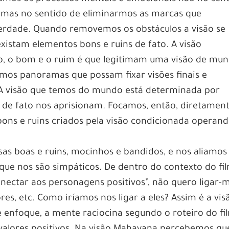
, mas no sentido de eliminarmos as marcas que
erdade. Quando removemos os obstáculos a visão se
existam elementos bons e ruins de fato. A visão
, o bom e o ruim é que legitimam uma visão de mun
mos panoramas que possam fixar visões finais e
. A visão que temos do mundo está determinada por
ue de fato nos aprisionam. Focamos, então, diretamen
bons e ruins criados pela visão condicionada operan
as boas e ruins, mocinhos e bandidos, e nos aliamos
ue nos são simpáticos. De dentro do contexto do fi
ectar aos personagens positivos”, não quero ligar-
res, etc. Como iríamos nos ligar a eles? Assim é a vis
enfoque, a mente raciocina segundo o roteiro do fi