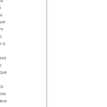
ma
i
i.
gem
um
o
e o
isso
o
 que
to
ota
rece