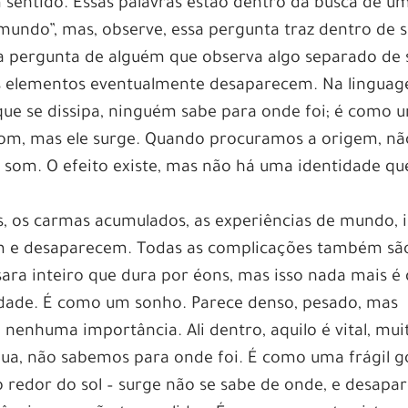
sentido. Essas palavras estão dentro da busca de u
ndo”, mas, observe, essa pergunta traz dentro de s
 pergunta de alguém que observa algo separado de s
es elementos eventualmente desaparecem. Na lingua
ue se dissipa, ninguém sabe para onde foi; é como 
som, mas ele surge. Quando procuramos a origem, nã
som. O efeito existe, mas não há uma identidade qu
s, os carmas acumulados, as experiências de mundo, 
em e desaparecem. Todas as complicações também sã
a inteiro que dura por éons, mas isso nada mais é
idade. É como um sonho. Parece denso, pesado, mas
nenhuma importância. Ali dentro, aquilo é vital, mui
ua, não sabemos para onde foi. É como uma frágil g
redor do sol – surge não se sabe de onde, e desapa