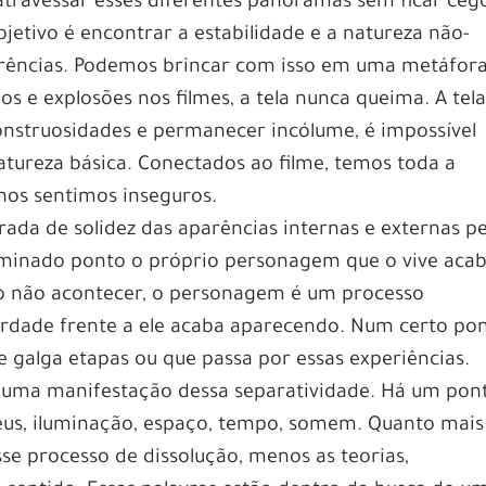
travessar esses diferentes panoramas sem ficar ceg
jetivo é encontrar a estabilidade e a natureza não-
arências. Podemos brincar com isso em uma metáfora
s e explosões nos filmes, a tela nunca queima. A tela
onstruosidades e permanecer incólume, é impossível
natureza básica. Conectados ao filme, temos toda a
 nos sentimos inseguros.
ada de solidez das aparências internas e externas pe
rminado ponto o próprio personagem que o vive aca
o não acontecer, o personagem é um processo
berdade frente a ele acaba aparecendo. Num certo po
e galga etapas ou que passa por essas experiências.
 uma manifestação dessa separatividade. Há um pon
eus, iluminação, espaço, tempo, somem. Quanto mais
se processo de dissolução, menos as teorias,