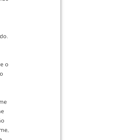
do.
te o
do
lme
me
ão
lme,