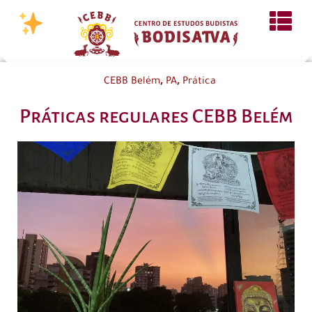
,
,
CEBB Belém
PA
Prática
Práticas regulares CEBB Belém