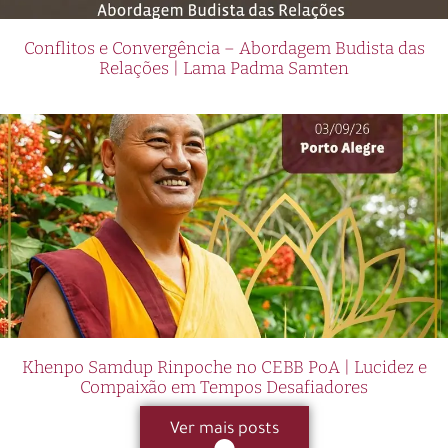
Conflitos e Convergência – Abordagem Budista das
Relações | Lama Padma Samten
Khenpo Samdup Rinpoche no CEBB PoA | Lucidez e
Compaixão em Tempos Desafiadores
Ver mais posts