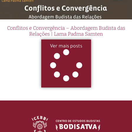
Conflitos e Convergência – Abordagem Budista das
Relações | Lama Padma Samten
Ver mais posts