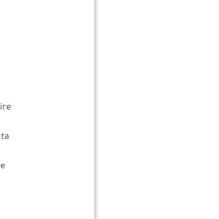
ire
ata
ue