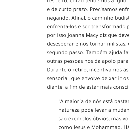
respeito, então tendemos a ignor
e de curto prazo. Precisamos enf
negando. Afinal, o caminho budist
enfrentá-los e ser transformado p
por isso Joanna Macy diz que de
desesperar e nos tornar niilistas,
segundo passo. Também ajuda faze
outras pessoas nos dá apoio para
Durante o retiro, incentivamos a
sensorial, que envolve deixar ir 
diante, a fim de estar mais consc
“A maioria de nós está bast
natureza pode levar a mudan
são exemplos óbvios, mas vo
como Jesus e Mohammad. Há 