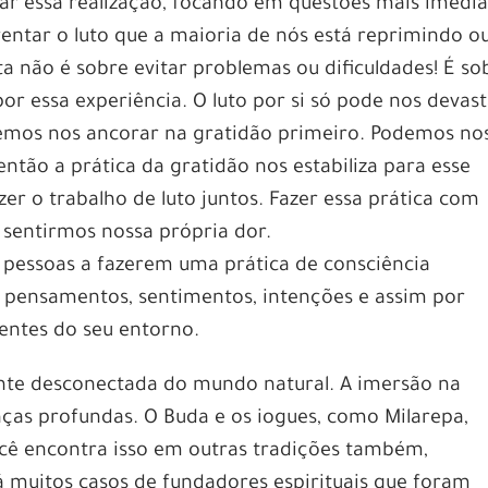
ar essa realização, focando em questões mais imedia
rentar o luto que a maioria de nós está reprimindo o
a não é sobre evitar problemas ou dificuldades! É so
or essa experiência. O luto por si só pode nos devast
vemos nos ancorar na gratidão primeiro. Podemos no
 então a prática da gratidão nos estabiliza para esse
r o trabalho de luto juntos. Fazer essa prática com
 sentirmos nossa própria dor.
s pessoas a fazerem uma prática de consciência
os pensamentos, sentimentos, intenções e assim por
ientes do seu entorno.
ante desconectada do mundo natural. A imersão na
ças profundas. O Buda e os iogues, como Milarepa,
cê encontra isso em outras tradições também,
muitos casos de fundadores espirituais que foram