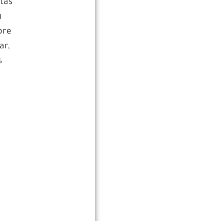
tas
u
bre
ar,
s