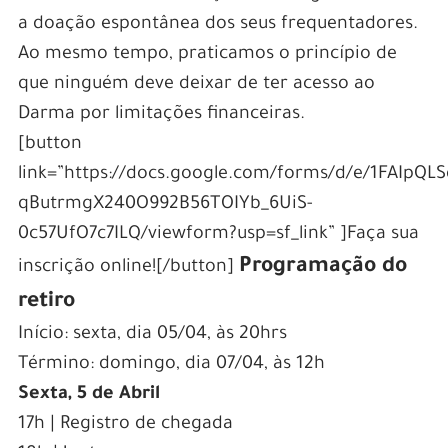
a doação espontânea dos seus frequentadores.
Ao mesmo tempo, praticamos o princípio de
que ninguém deve deixar de ter acesso ao
Darma por limitações financeiras.
[button
link=”https://docs.google.com/forms/d/e/1FAIpQL
qButrmgX240O992B56TOIYb_6UiS-
0c57UfO7c7ILQ/viewform?usp=sf_link” ]Faça sua
Programação do
inscrição online![/button]
retiro
Início: sexta, dia 05/04, às 20hrs
Término: domingo, dia 07/04, às 12h
Sexta, 5 de Abril
17h | Registro de chegada