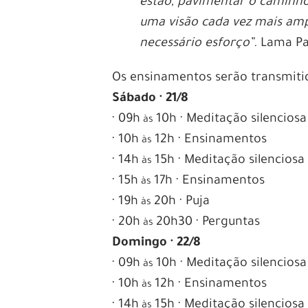
estão, pavimentar o caminho p
uma visão cada vez mais amp
necessário esforço”.
Lama P
Os ensinamentos serão transmiti
Sábado · 21/8
· 09h
10h · Meditação silenciosa
às
· 10h
12h · Ensinamentos
às
· 14h
15h · Meditação silenciosa
às
· 15h
17h · Ensinamentos
às
· 19h
20h · Puja
às
· 20h
20h30 · Perguntas
às
Domingo · 22/8
· 09h
10h · Meditação silenciosa
às
· 10h
12h · Ensinamentos
às
· 14h
15h · Meditação silenciosa
às