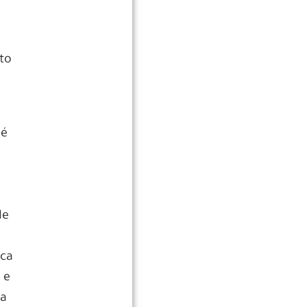
to
 é
de
ica
 e
ga