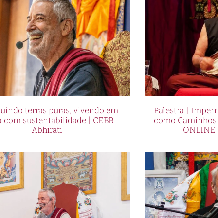
uindo terras puras, vivendo em
Palestra | Imper
a com sustentabilidade | CEBB
como Caminhos p
Abhirati
ONLINE 