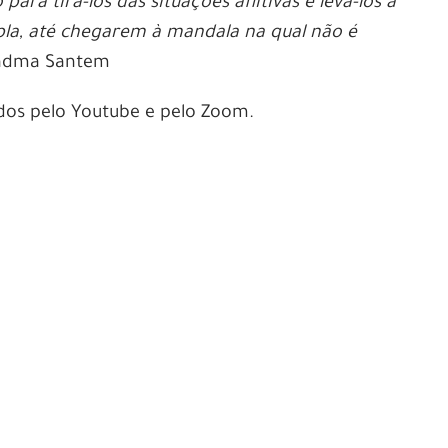
ara tirá-los das situações aflitivas e levá-los a
la, até chegarem à mandala na qual não é
adma Santem
dos pelo Youtube e pelo Zoom.