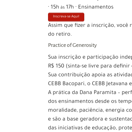
· 15h
17h · Ensinamentos
às
Inscreva-se Aqui!
Assim que fizer a inscrição, voc
do retiro.
Practice of Generosity
Sua inscrição e participação ind
R$ 150 (sinta-se livre para definir 
Sua contribuição apoia as ativid
CEBB Bacopari, o CEBB Jetavana 
A prática da Dana Paramita – per
dos ensinamentos desde os tempo
moralidade, paciência, energia c
e são a base geradora e sustenta
das iniciativas de educação, prot