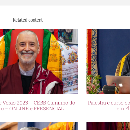
Related content
de Verão 2023 – CEBB Caminho do
Palestra e curso
io – ONLINE e PRESENCIAL
em Fl