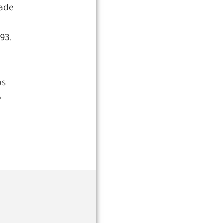
dade
93,
os
o