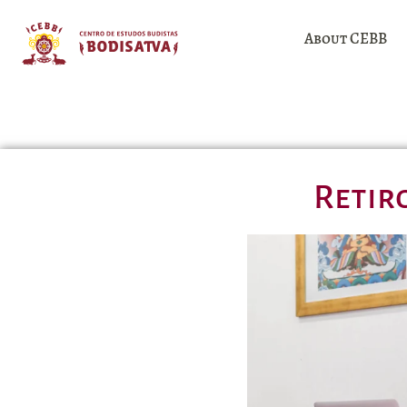
About CEBB
Retir