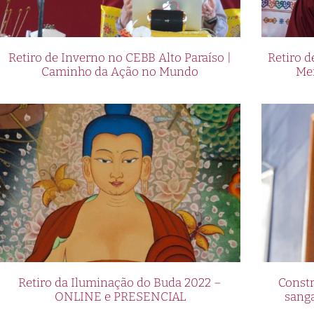
Retiro de Inverno no CEBB Alto Paraíso |
Retiro 
Caminho da Ação no Mundo
Me
Retiro da Iluminação do Buda 2022 –
Constr
ONLINE e PRESENCIAL
sang