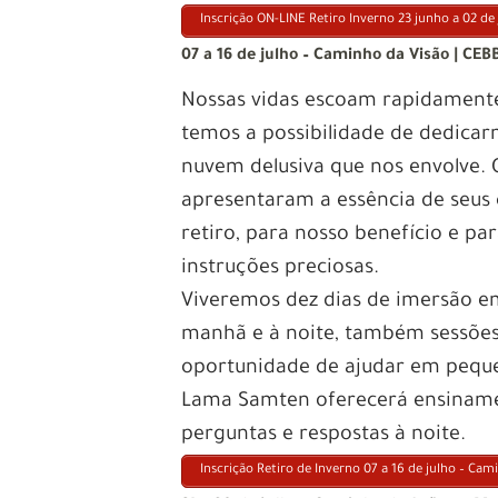
Inscrição ON-LINE Retiro Inverno 23 junho a 02 d
07 a 16 de julho – Caminho da Visão | CEB
Nossas vidas escoam rapidamente.
temos a possibilidade de dedicar
nuvem delusiva que nos envolve
apresentaram a essência de seus c
retiro, para nosso benefício e pa
instruções preciosas.
Viveremos dez dias de imersão em
manhã e à noite, também sessões
oportunidade de ajudar em peque
Lama Samten oferecerá ensinamen
perguntas e respostas à noite.
Inscrição Retiro de Inverno 07 a 16 de julho – C