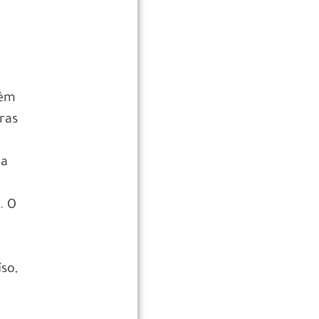
têm
ras
la
. O
so,