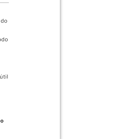
 do
odo
til
po