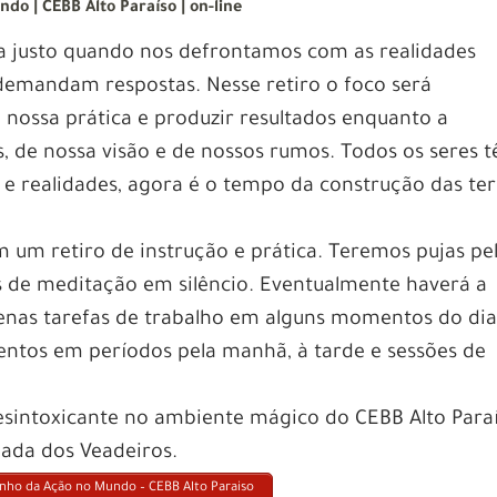
do | CEBB Alto Paraíso | on-line
ia justo quando nos defrontamos com as realidades
demandam respostas. Nesse retiro o foco será
nossa prática e produzir resultados enquanto a
 de nossa visão e de nossos rumos. Todos os seres 
 e realidades, agora é o tempo da construção das ter
 um retiro de instrução e prática. Teremos pujas pe
 de meditação em silêncio. Eventualmente haverá a
nas tarefas de trabalho em alguns momentos do dia
tos em períodos pela manhã, à tarde e sessões de
esintoxicante no ambiente mágico do CEBB Alto Paraí
pada dos Veadeiros.
minho da Ação no Mundo – CEBB Alto Paraiso