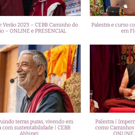
de Verão 2023 – CEBB Caminho do
Palestra e curso
io – ONLINE e PRESENCIAL
em Fl
uindo terras puras, vivendo em
Palestra | Imper
a com sustentabilidade | CEBB
como Caminhos p
Abhirati
ONLINE 