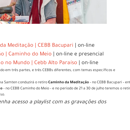
da Meditação | CEBB Bacupari
| on-line
ão | Caminho do Meio
| on-line e presencial
o no Mundo | Cebb Alto Paraíso
| on-line
cido em três partes, e três CEBBs diferentes, com temas específicos e
ma Samten conduzirá o retiro
Caminho da Meditação
– no CEBB Bacupari – en
ão
– no CEBB Caminho do Meio – e no período de 21 a 30 de julho teremos o reti
íso.
tenha acesso a playlist com as gravações dos