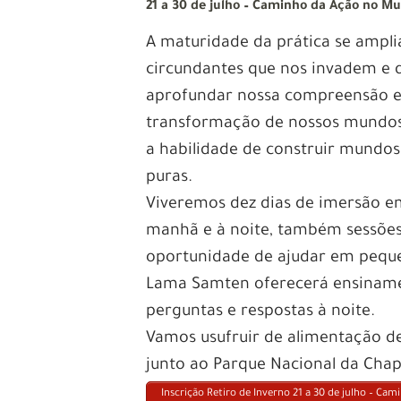
21 a 30 de julho – Caminho da Ação no Mun
A maturidade da prática se ampl
circundantes que nos invadem e 
aprofundar nossa compreensão e 
transformação de nossos mundos,
a habilidade de construir mundos
puras.
Viveremos dez dias de imersão em
manhã e à noite, também sessões
oportunidade de ajudar em peque
Lama Samten oferecerá ensinamen
perguntas e respostas à noite.
Vamos usufruir de alimentação d
junto ao Parque Nacional da Cha
Inscrição Retiro de Inverno 21 a 30 de julho – Ca