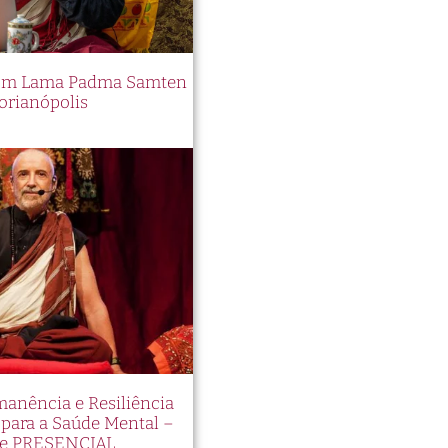
 com Lama Padma Samten
orianópolis
manência e Resiliência
ara a Saúde Mental –
e PRESENCIAL