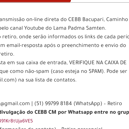
ransmissão on-line direta do CEBB Bacupari, Caminho
e pelo canal Youtube do Lama Padma Samten.
etiro, onde serão informados os links de cada perí
 um email-resposta após o preenchimento e envio do
etiro.
sta em sua caixa de entrada, VERIFIQUE NA CAIXA DE
e como não-spam (caso esteja no SPAM). Pode ser ú
.com) na sua lista de contatos.
gmail.com | (51) 99799 8184 (WhatsApp) – Retiro
 divulgação do CEBB CM por Whatsapp entre no gru
391Kr8tUja6VE5