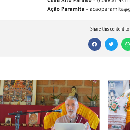
CEBB Alto Paraíso
– (colocar as i
Ação Paramita
– acaoparamita@gm
Share this content t