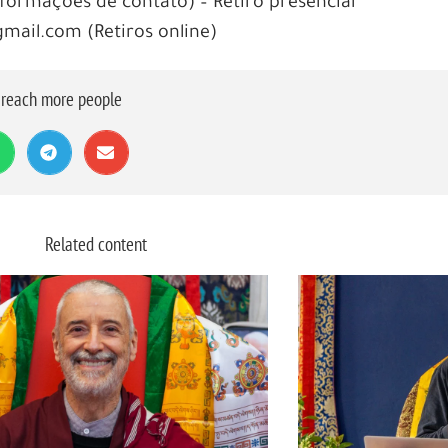
nformações de contato) – Retiro presencial
ail.com (Retiros online)
o reach more people
Related content