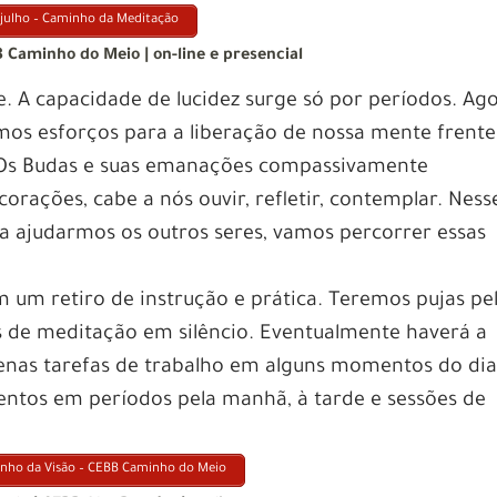
e julho – Caminho da Meditação
B Caminho do Meio | on-line e presencial
 A capacidade de lucidez surge só por períodos. Ag
mos esforços para a liberação de nossa mente frente
. Os Budas e suas emanações compassivamente
orações, cabe a nós ouvir, refletir, contemplar. Ness
ra ajudarmos os outros seres, vamos percorrer essas
 um retiro de instrução e prática. Teremos pujas pe
 de meditação em silêncio. Eventualmente haverá a
nas tarefas de trabalho em alguns momentos do dia
tos em períodos pela manhã, à tarde e sessões de
aminho da Visão – CEBB Caminho do Meio