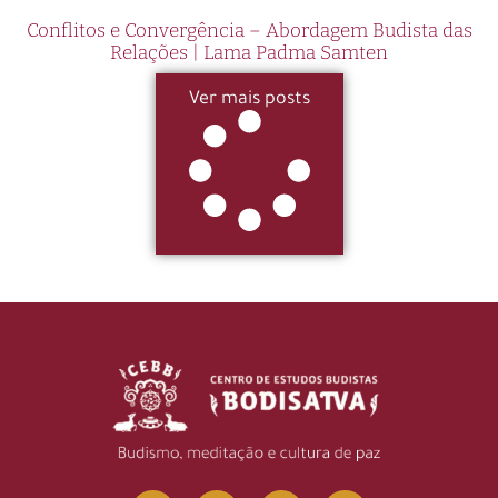
Conflitos e Convergência – Abordagem Budista das
Relações | Lama Padma Samten
Ver mais posts