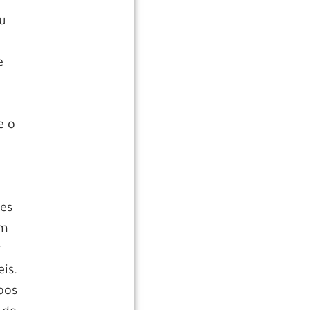
u
e
e o
res
em
r
is.
pos