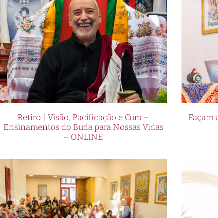
Retiro | Visão, Pacificação e Cura –
Façam a
Ensinamentos do Buda para Nossas Vidas
– ONLINE