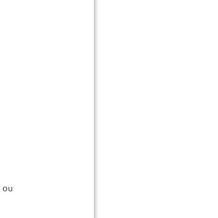
s ou
a