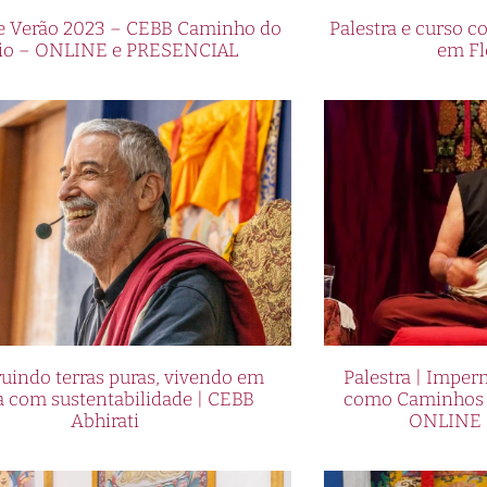
de Verão 2023 – CEBB Caminho do
Palestra e curso
io – ONLINE e PRESENCIAL
em Fl
uindo terras puras, vivendo em
Palestra | Imper
a com sustentabilidade | CEBB
como Caminhos p
Abhirati
ONLINE 