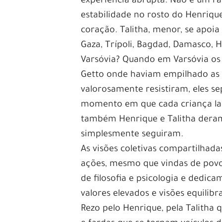
experiência abrupta. Não é um r
estabilidade no rosto do Henriqu
coração. Talitha, menor, se apoia
Gaza, Trípoli, Bagdad, Damasco, H
Varsóvia? Quando em Varsóvia os
Getto onde haviam empilhado as fa
valorosamente resistiram, eles s
momento em que cada criança lanç
também Henrique e Talitha dera
simplesmente seguiram.
As visões coletivas compartilhad
ações, mesmo que vindas de povos
de filosofia e psicologia e dedica
valores elevados e visões equilib
Rezo pelo Henrique, pela Talitha 