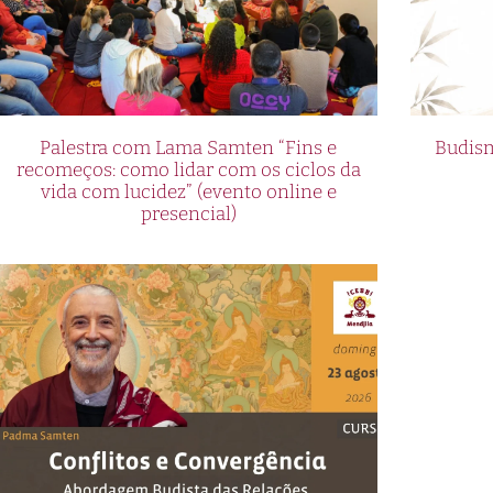
Palestra com Lama Samten “Fins e
Budism
recomeços: como lidar com os ciclos da
vida com lucidez” (evento online e
presencial)