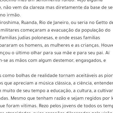
aciocínio mas um sentimento fundo. Vejo alguma
e, não vem da clareza mas diretamente da base de se
 no irmão.
iroshima, Ruanda, Rio de Janeiro, ou seria no Getto d
 militares começaram a evacuação da população do
mílias judias polonesas, e onde essas famílias
epararam os homens, as mulheres e as crianças. Houv
ou o último olhar para sua mãe e para seu pai. Aí
m-se as mãos com algum destemor, engasgados, e
as como bolhas de realidade tornam aceitáveis as pio
 que apreciam a música clássica, a ciência, entend
m muito de seu tempo a educação, a cultura, a cultiva
radas. Mesmo que tenham razão e sejam regidos por le
que foram vítimas. Rezo pelos jovens de todos os tem