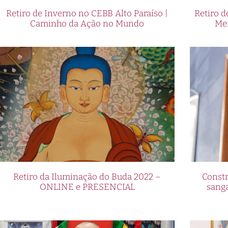
Retiro de Inverno no CEBB Alto Paraíso |
Retiro 
Caminho da Ação no Mundo
Me
Retiro da Iluminação do Buda 2022 –
Constr
ONLINE e PRESENCIAL
sang