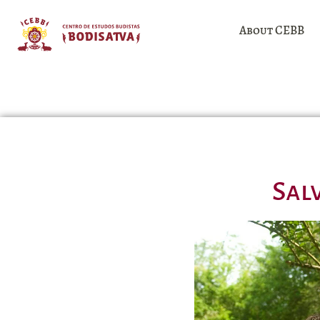
About CEBB
Sal