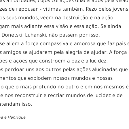
as atrocidades, cujos corações dilacerados pela visão
azes de repousar – vítimas também. Rezo pelos jovens
s seus mundos, veem na destruição e na ação
am mais adiante essa visão e essa ação. Se ainda
 Donetski, Luhanski, não passem por isso.
e aliem a força compassiva e amorosa que faz pais 
z amigos se ajudarem pela alegria de ajudar. A força
sões e ações que constroem a paz e a lucidez.
 perdoar uns aos outros pelas ações alucinadas que
imentos que explodem nossos mundos e nossas
são que o mais profundo no outro e em nós mesmos é
de nos reconstruir e recriar mundos de lucidez e de
entendam isso.
ha e Henrique