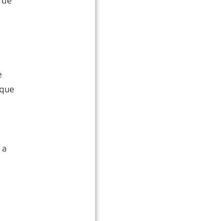
 de
e
 que
 a