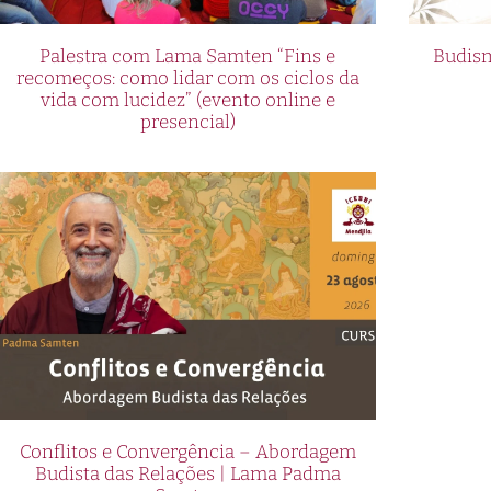
Palestra com Lama Samten “Fins e
Budism
recomeços: como lidar com os ciclos da
vida com lucidez” (evento online e
presencial)
Conflitos e Convergência – Abordagem
Budista das Relações | Lama Padma