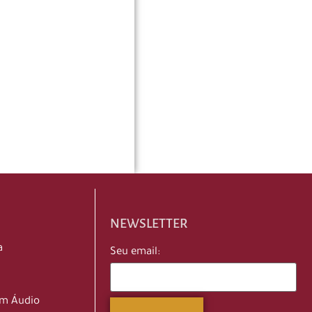
NEWSLETTER
a
Seu email:
em Áudio