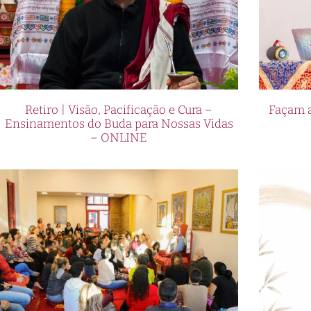
Retiro | Visão, Pacificação e Cura –
Façam a
Ensinamentos do Buda para Nossas Vidas
– ONLINE