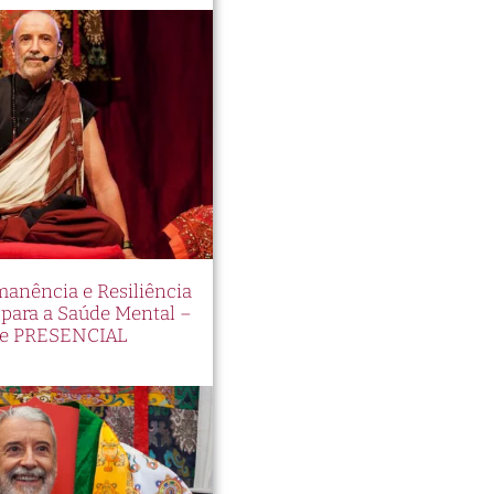
manência e Resiliência
ara a Saúde Mental –
e PRESENCIAL