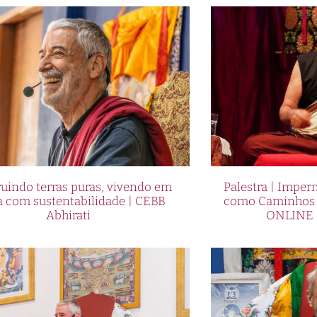
uindo terras puras, vivendo em
Palestra | Imper
a com sustentabilidade | CEBB
como Caminhos p
Abhirati
ONLINE 