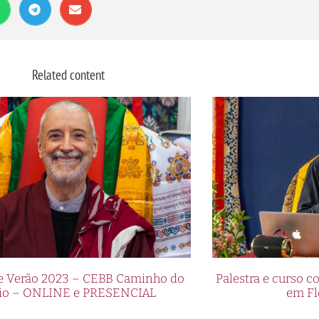
Related content
de Verão 2023 – CEBB Caminho do
Palestra e curso
io – ONLINE e PRESENCIAL
em Fl