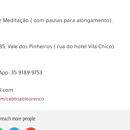
 de Meditação ( com pausas para alongamento).
, Vale dos Pinheiros ( rua do hotel Vila Chico)
App: 35 9189-9753
l.com
om/cebbsaolourenco
o reach more people