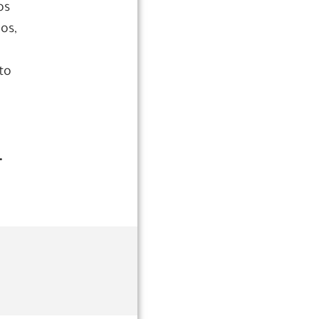
os
os,
poca
cal
to
 eu
.
oas
ca
tro
se