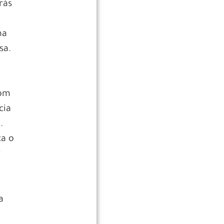
rás
na
sa.
com
cia
.
ca o
r
a