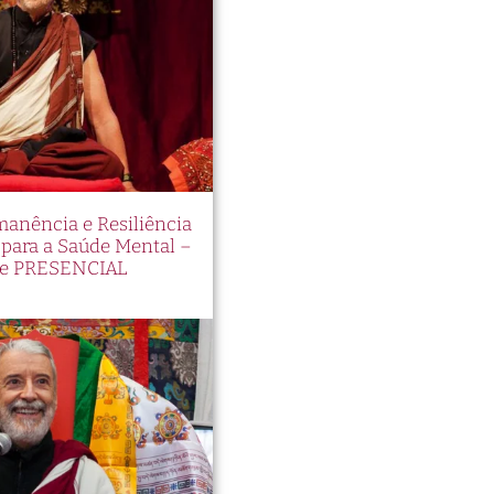
s
ia
e
manência e Resiliência
ara a Saúde Mental –
e PRESENCIAL
de
e