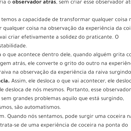
ria o
observador atrás
, sem criar esse observador at
temos a capacidade de transformar qualquer coisa 
r qualquer coisa na observação da experiência da coi
vai criar efetivamente a solidez do praticante. O
stabilidade.
a o que acontece dentro dele, quando alguém grita 
gem atrás, ele converte o grito do outro na experiên
 raiva na observação da experiência da raiva surgindo
cia.
Assim, ele desloca o que vai acontecer, ele deslo
le desloca de nós mesmos. Portanto, esse observado
 sem grandes problemas aquilo que está surgindo,
smos, são automatismos.
ssim. Quando nós sentamos, pode surgir uma coceira n
l: As Noites Temáticas no Pin Up
 “trata-se de uma experiência de coceira na ponta do