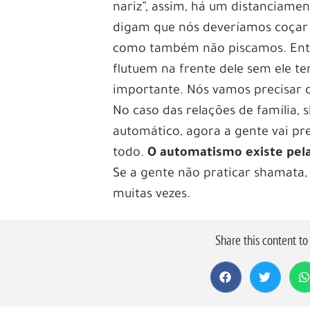
Casino
nariz”, assim, há um distanciamen
digam que nós deveríamos coçar 
A música jazz é conhecida por su
como também não piscamos. Então,
de elegância, sofisticação e liber
flutuem na frente dele sem ele te
encontrou um lar acolhedor, conqu
importante. Nós vamos precisar 
te dissesse que você pode vivenc
No caso das relações de família, 
cassino emocionantes? É exatamen
automático, agora a gente vai pr
oferecem aos seus clientes.
todo.
O automatismo existe pela 
Neste artigo, vamos explorar a fa
Se a gente não praticar shamata
descobrindo como essas noites t
muitas vezes.
de todas as idades. Vamos mergu
encontra a sorte, e explorar co
Share this content t
para amantes de jazz e jogadore
para uma viagem empolgante pelo 
A história do jazz no Bras