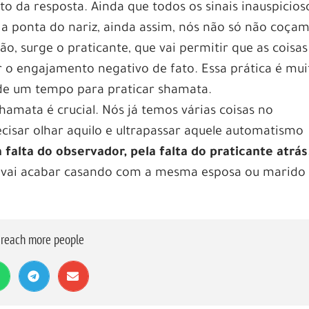
to da resposta. Ainda que todos os sinais inauspicios
a ponta do nariz, ainda assim, nós não só não coçam
a capacidade de transportar os ouvintes para uma é
 surge o praticante, que vai permitir que as coisas
dade criativa. No Brasil, essa forma de expressão musi
r o engajamento negativo de fato. Essa prática é mui
istando fãs e influenciando artistas locais. Mas e se
de um tempo para praticar shamata.
iar a magia do jazz enquanto desfruta de jogos de
shamata é crucial. Nós já temos várias coisas no
te isso que as Noites Temáticas no Pin Up Casino
ecisar olhar aquilo e ultrapassar aquele automatismo
falta do observador, pela falta do praticante atrás
scinante combinação de jazz e jogos no Brasil,
, vai acabar casando com a mesma esposa ou marido
emáticas têm ganhado popularidade e atraindo pess
lhar na atmosfera única desses eventos, onde a músi
mo o Pin Up Casino tem se tornado um ponto de encon
o reach more people
s em busca de entretenimento de qualidade. Prepare-
mundo do jazz e dos jogos de cassino no Brasil!
il e sua influência na cultura musical