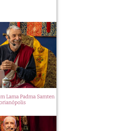
 no
os
os
lta
iam
Pin
 com Lama Padma Samten
orianópolis