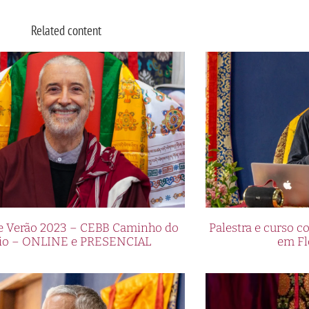
Related content
e se encontram nas noites temáticas do Pin Up Casino
animada e sofisticada do jazz com a emoção dos jog
as oferecem uma experiência única e envolvente para 
 azar.
odem desfrutar de apresentações ao vivo de jazz de a
s que criam uma atmosfera envolvente e cativante.
a ampla seleção de jogos emocionantes, como roleta,
e os participantes possam se divertir enquanto aprec
assino temáticos e sua popularidade no 
de Verão 2023 – CEBB Caminho do
Palestra e curso
io – ONLINE e PRESENCIAL
em Fl
Temáticas no Pin Up Casino
 ótima maneira de adicionar diversão e emoção aos