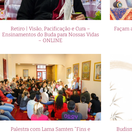
jogos, o Pin Up Casino oferece u
oportunidade de participar das N
noite emocionante de jazz e jogo
Retiro | Visão, Pacificação e Cura –
Façam a
dessa experiência incrível.
Ensinamentos do Buda para Nossas Vidas
– ONLINE
Explorando as noites tem
música jazz e jogos de ca
O jazz e os jogos de cassino sem
os amantes dessas duas paixões p
Casino. Com uma atmosfera única
de jogo emocionante, combinada 
uma seleção de jogos de cassino 
suave e envolvente do jazz brasile
As noites temáticas no Pin Up Cas
combinando música, jogos e entr
Palestra com Lama Samten “Fins e
Budism