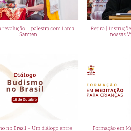
ma experiência de jogo incomparável. Não perca a
oites Temáticas no Pin Up Casino e desfrutar de uma
s. Acesse pin-up.casino/br/ agora mesmo e faça part
 revolução! | palestra com Lama
Retiro | Instruçõ
Samten
nossas V
áticas do Pin Up Casino: uma fusão de
ssino
pre foram uma combinação perfeita, e agora, no Brasi
odem desfrutar de noites temáticas incríveis no Pin
 e envolvente, o Pin Up Casino oferece uma experiên
com a magia do jazz. Os clientes podem desfrutar d
de alta qualidade, enquanto são embalados pelo som
iro.
ino são uma verdadeira celebração da cultura brasile
etenimento em uma experiência inesquecível. Os
o no Brasil – Um diálogo entre
Formação em Med