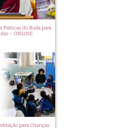
e
es Práticas do Buda para
idas – ONLINE
l,
 Up
cia
e
ira,
itação para Crianças