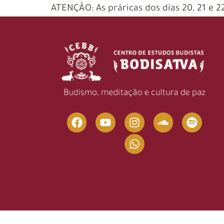
ATENÇÃO: As práricas dos dias 20, 21 e