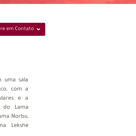
tre em Contato
m uma sala
ico, com a
ulares e a
s do Lama
ama Norbu,
ma Lekshe