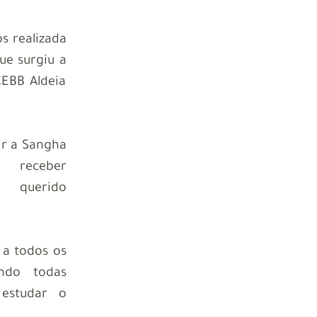
s realizada
ue surgiu a
CEBB Aldeia
nir a Sangha
 receber
o querido
 a todos os
ndo todas
 estudar o