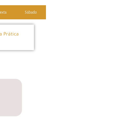
exta
Sábado
a Prática