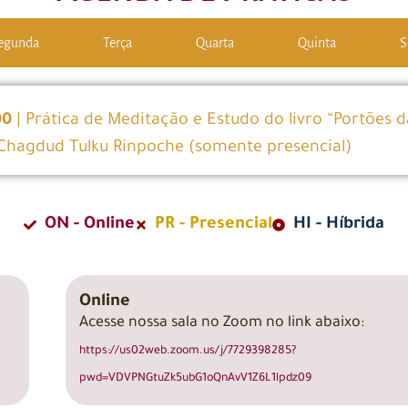
egunda
Terça
Quarta
Quinta
S
00
| Prática de Meditação e Estudo do livro “Portões d
 Chagdud Tulku Rinpoche (somente presencial)
ON - Online
PR - Presencial
HI - Híbrida
Online
Acesse nossa sala no Zoom no link abaixo:
https://us02web.zoom.us/j/7729398285?
pwd=VDVPNGtuZk5ubG1oQnAvV1Z6L1lpdz09