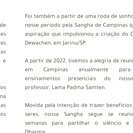
Foi também a partir de uma roda de sonho
 de
nesse período pela Sangha de Campinas q
ões
aspiração que impulsionou a criação do 
es
Dewachen, em Jarinu/SP.
as
s e
A partir de 2022, tivemos a alegria de reu
em Campinas anualmente para
ensinamentos presenciais do noss
ços
professor, Lama Padma Samten.
ma
nas
Movida pela intenção de trazer benefícios
dos
seres, nossa Sangha segue se reuni
semanas para partilhar o silêncio e
Dharma.