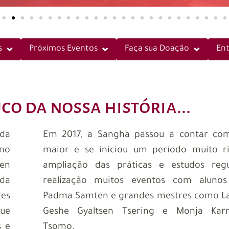
s
Próximos Eventos
Faça sua Doação
En
o da nossa história...
da
Em 2017, a Sangha passou a contar co
 no
maior e se iniciou um período muito r
en
ampliação das práticas e estudos reg
 da
realização muitos eventos com aluno
tes
Padma Samten e grandes mestres como L
que
Geshe Gyaltsen Tsering e Monja Kar
s e
Tsomo.