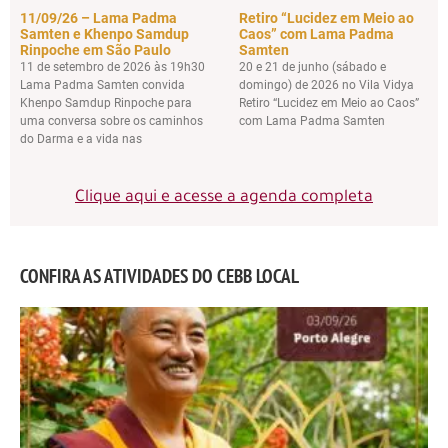
11/09/26 – Lama Padma
Retiro “Lucidez em Meio ao
Samten e Khenpo Samdup
Caos” com Lama Padma
Rinpoche em São Paulo
Samten
11 de setembro de 2026 às 19h30
20 e 21 de junho (sábado e
Lama Padma Samten convida
domingo) de 2026 no Vila Vidya
Khenpo Samdup Rinpoche para
Retiro “Lucidez em Meio ao Caos”
uma conversa sobre os caminhos
com Lama Padma Samten
do Darma e a vida nas
Clique aqui e acesse a agenda completa
CONFIRA AS ATIVIDADES DO CEBB LOCAL