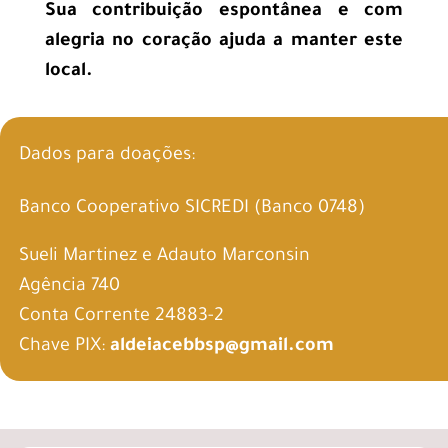
Sua contribuição espontânea e com
alegria no coração ajuda a manter este
local.
Dados para doações:
Banco Cooperativo SICREDI (Banco 0748)
Sueli Martinez e Adauto Marconsin
Agência 740
Conta Corrente 24883-2
Chave PIX:
aldeiacebbsp@gmail.com