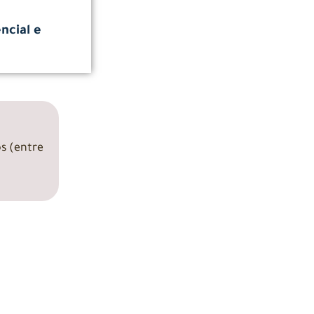
ncial e
os (entre