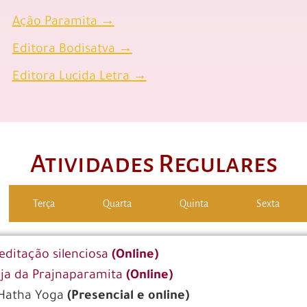
Ação Paramita →
Editora Bodisatva →
Editora Lucida Letra →
Atividades Regulares
Terça
Quarta
Quinta
Sexta
editação silenciosa
(Online)
ja da Prajnaparamita
(Online)
Hatha Yoga
(Presencial e online)