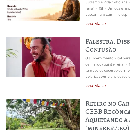
Budismo e Vida Cotidiana –
feira) – 19h – Um dos gran
buscam um caminho espir
Leia Mais »
Palestra: Dis
Confusão
O Discernimento Vital par
de março (quinta-feira) –
tempos de excesso de inf
polarizações e ansiedade c
Leia Mais »
Retiro no Car
CEBB Recônca
Aquietando a
(minerretiro)