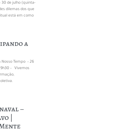
 30 de julho (quinta-
des dilemas dos que
itual está em como
sipando a
a Nosso Tempo – 26
 19h30 – Vivemos
ormação,
oletiva.
naval –
vo |
 Mente