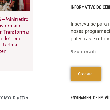
INFORMATIVO DO CEB
6 – Minirretiro
Inscreva-se para 
nsformar o
nossa programaçã
r, Transformar
palestras e retiros
undo” com
a Padma
Seu email:
ten
ismo e Vida
ENSINAMENTOS EM VÍ