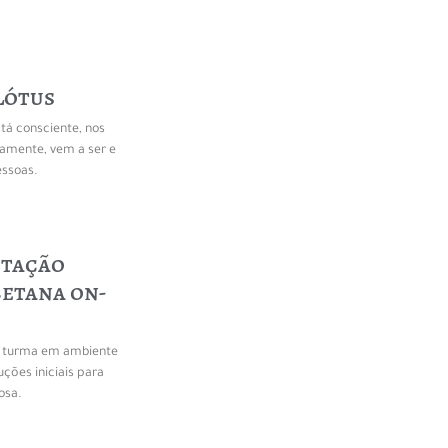
Lótus
tá consciente, nos
amente, vem a ser e
essoas.
itação
betana on-
a turma em ambiente
uções iniciais para
osa.