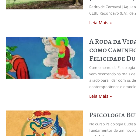
Retiro de Carnaval | Aquie
CEBB Recôncavo (BA), de 2
Leia Mais »
A Roda da Vida
como Caminho
Felicidade D
Com o nome de Psicologia 
vem ocorrendo há mais de
aliado para lidar com os de
contemporâneos e emocio
Leia Mais »
Psicologia Bu
No curso Psicologia Budis
fundamentos de um novo ol