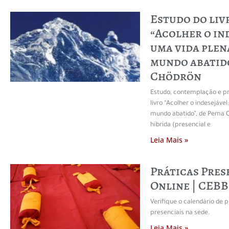
Estudo do liv
“Acolher o in
uma vida plen
mundo abatido
Chödrön
Estudo, contemplação e p
livro “Acolher o indesejáve
mundo abatido”, de Pema C
híbrida (presencial e
Leia Mais »
Práticas Pres
Online | CEBB
Verifique o calendário de p
presenciais na sede.
Leia Mais »