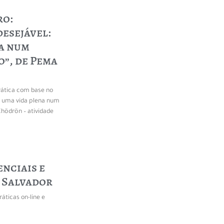
ro:
desejável:
a num
”, de Pema
rática com base no
l: uma vida plena num
hödrön – atividade
enciais e
 Salvador
ráticas on-line e