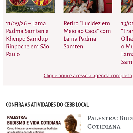
11/09/26 – Lama
Retiro “Lucidez em
13/0
Padma Samten e
Meio ao Caos” com
“Tra
Khenpo Samdup
Lama Padma
Olha
Rinpoche em São
Samten
o M
Paulo
Lam
Sam
Clique aqui e acesse a agenda completa
CONFIRA AS ATIVIDADES DO CEBB LOCAL
Palestra: Bud
Cotidiana