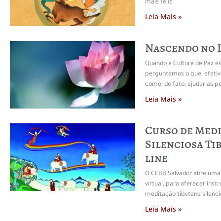
mais feliz.
Leia Mais »
Nascendo no 
Quando a Cultura de Paz es
perguntamos o que, efetiv
como, de fato, ajudar as p
Leia Mais »
Curso de Med
Silenciosa Ti
line
O CEBB Salvador abre um
virtual, para oferecer instr
meditação tibetana silenci
Leia Mais »