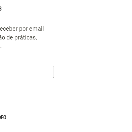
B
receber por email
o de práticas,
.
DEO