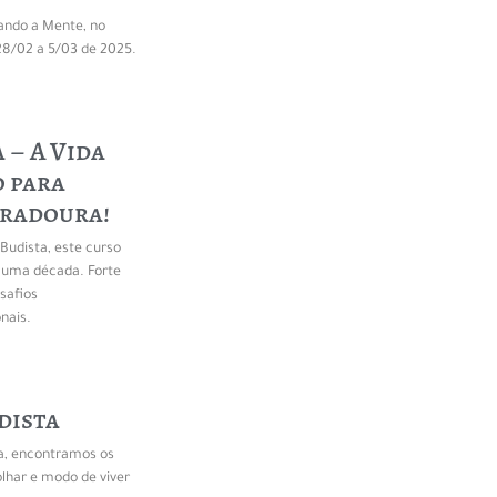
tando a Mente, no
8/02 a 5/03 de 2025.
 – A Vida
 para
uradoura!
Budista, este curso
 uma década. Forte
safios
nais.
dista
ta, encontramos os
har e modo de viver