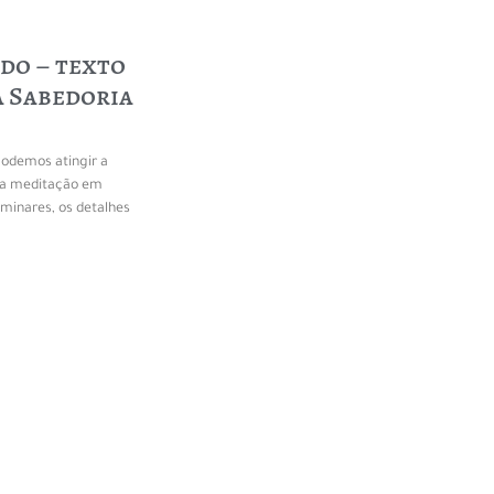
do – texto
a Sabedoria
podemos atingir a
 da meditação em
liminares, os detalhes