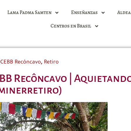
Lama Padma Samten
Enseñanzas
Aldea
Centros en Brasil
,
CEBB Recôncavo
Retiro
EBB Recôncavo | Aquietand
minerretiro)