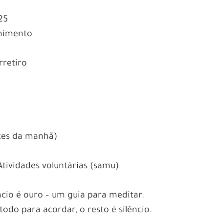
25
lhimento
rretiro
eces da manhã)
Atividades voluntárias (samu)
êncio é ouro – um guia para meditar.
do para acordar, o resto é silêncio.