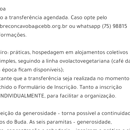
soa
do a transferência agendada. Caso opte pelo
bbreconcavoba@cebb.org.br ou whatsapp (75) 98815
nformações.
etiro: práticas, hospedagem em alojamentos coletivos
imples, seguindo a linha ovolactovegetariana (café d
 época ficam disponíveis);
rtante que a transferência seja realizada no momento
chido o Formulário de Inscrição. Tanto a inscrição
 INDIVIDUALMENTE, para facilitar a organização.
feição da generosidade – torna possível a continuida
s do Buda. As seis paramitas – generosidade,