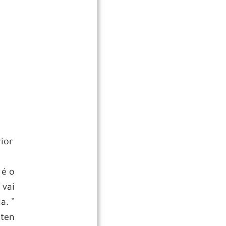
rior
 é o
 vai
a. ”
ten