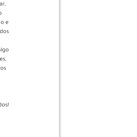
ar,
o
do e
ados
algo
es,
mos
e
dos!