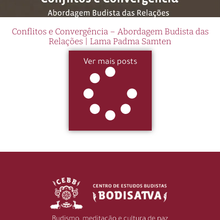
Conflitos e Convergência – Abordagem Budista das
Relações | Lama Padma Samten
Ver mais posts