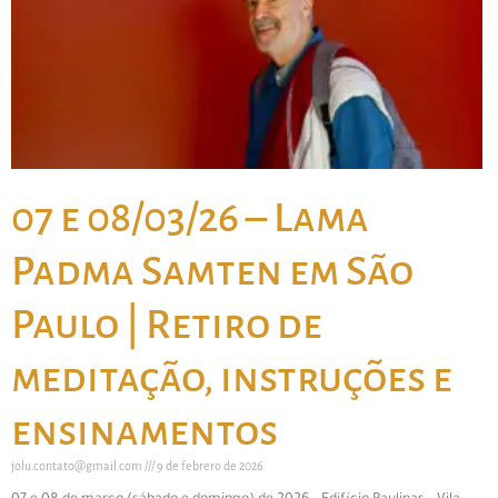
07 e 08/03/26 – Lama
Padma Samten em São
Paulo | Retiro de
meditação, instruções e
ensinamentos
jolu.contato@gmail.com
9 de febrero de 2026