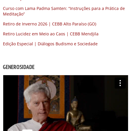
Curso com Lama Padma Samten: “Instruções para a Prática de
Meditação”
Retiro de Inverno 2026 | CEBB Alto Paraíso (GO)
Retiro Lucidez em Meio ao Caos | CEBB Mendjila
Edição Especial | Diálogos Budismo e Sociedade
GENEROSIDADE