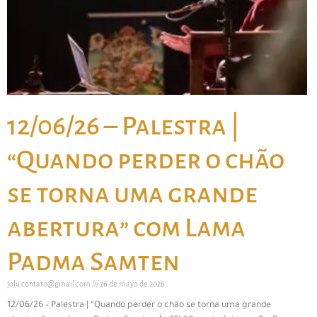
12/06/26 – Palestra |
“Quando perder o chão
se torna uma grande
abertura” com Lama
Padma Samten
jolu.contato@gmail.com
26 de mayo de 2026
12/06/26 – Palestra | “Quando perder o chão se torna uma grande