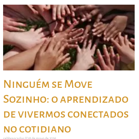
Ninguém se Move
Sozinho: o aprendizado
de vivermos conectados
no cotidiano
cebbsaocarlos
18 de mayo de 2026