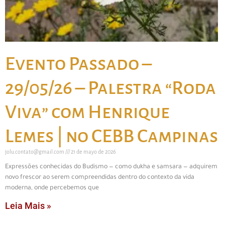
Evento Passado –
29/05/26 – Palestra “Roda
Viva” com Henrique
Lemes | no CEBB Campinas
jolu.contato@gmail.com
21 de mayo de 2026
Expressões conhecidas do Budismo — como dukha e samsara — adquirem
novo frescor ao serem compreendidas dentro do contexto da vida
moderna, onde percebemos que
Leia Mais »