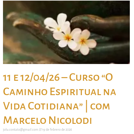
11 e 12/04/26 – Curso “O
Caminho Espiritual na
Vida Cotidiana” | com
Marcelo Nicolodi
jolu.contato@gmail.com
19 de febrero de 2026