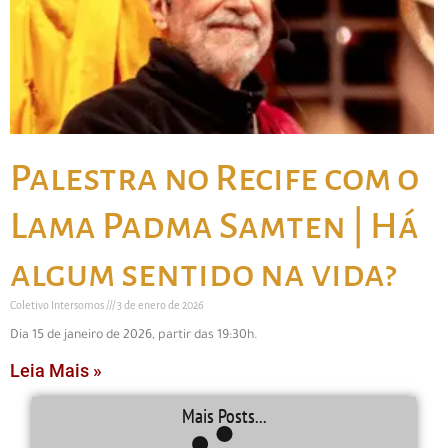
Palestra no Recife com o
Lama Padma Samten | Há
algum sentido na vida?
Coletivo Intersomos
3 de enero de 2026
Dia 15 de janeiro de 2026, partir das 19:30h.
Leia Mais »
Mais Posts...