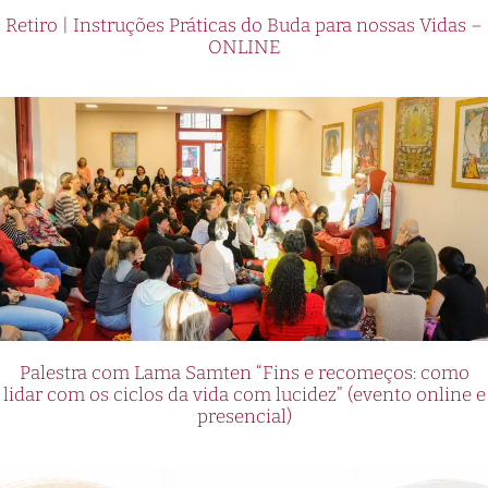
Retiro | Instruções Práticas do Buda para nossas Vidas –
ONLINE
Palestra com Lama Samten “Fins e recomeços: como
lidar com os ciclos da vida com lucidez” (evento online e
presencial)