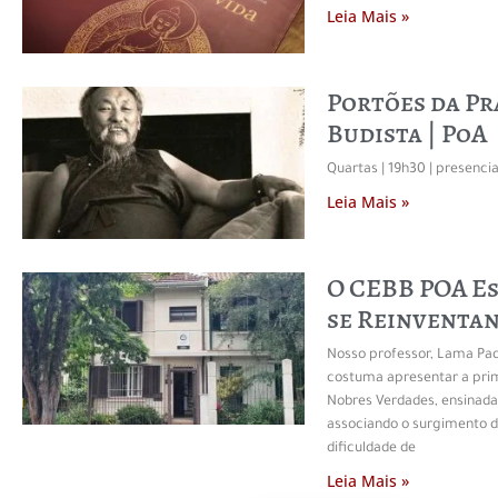
Leia Mais »
Portões da Pr
Budista | PoA
Quartas | 19h30 | presenc
Leia Mais »
O CEBB POA E
se Reinventa
Nosso professor, Lama P
costuma apresentar a pri
Nobres Verdades, ensinada
associando o surgimento d
dificuldade de
Leia Mais »