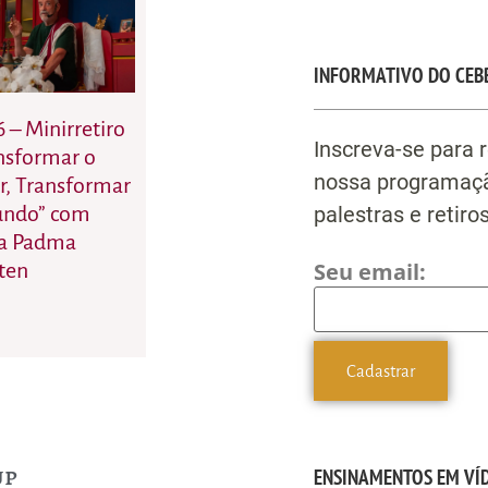
INFORMATIVO DO CEB
6 – Minirretiro
Inscreva-se para 
nsformar o
nossa programaçã
r, Transformar
palestras e retiros
undo” com
a Padma
Seu email:
ten
up
ENSINAMENTOS EM VÍ