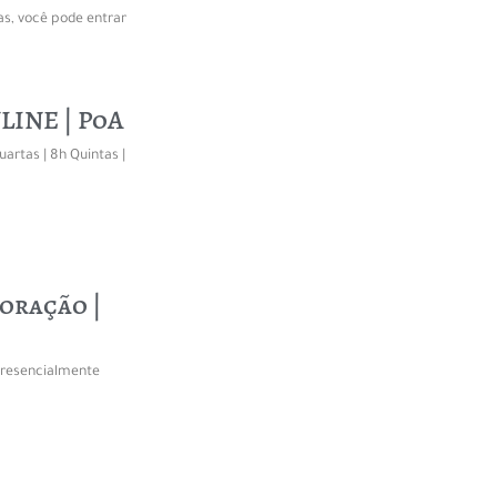
as, você pode entrar
LINE | PoA
uartas | 8h Quintas |
Coração |
 presencialmente