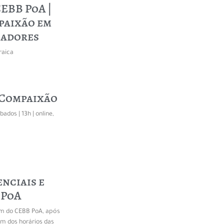
EBB PoA |
paixão em
iadores
raica
 Compaixão
ados | 13h | online,
enciais e
 PoA
om do CEBB PoA, após
um dos horários das