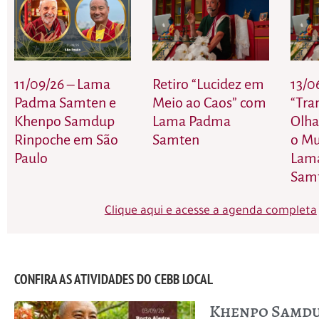
11/09/26 – Lama
Retiro “Lucidez em
13/0
Padma Samten e
Meio ao Caos” com
“Tra
Khenpo Samdup
Lama Padma
Olha
Rinpoche em São
Samten
o M
Paulo
Lam
Sam
Clique aqui e acesse a agenda completa
CONFIRA AS ATIVIDADES DO CEBB LOCAL
Khenpo Samd