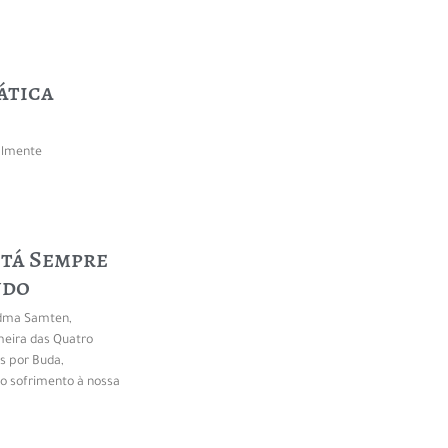
ática
ialmente
stá Sempre
ndo
adma Samten,
meira das Quatro
s por Buda,
o sofrimento à nossa