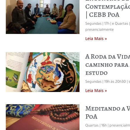
Contemplação
| CEBB PoA
Segundas | 17h | e Quartas 
presencialmente
Leia Mais »
A Roda da Vid
caminho para 
estudo
Segundas | 19h às 20h30 |
Leia Mais »
Meditando a V
PoA
Quartas | 16h | presencial