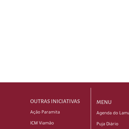
OUTRAS INICIATIVAS
MENU
Ação Paramita
Agenda do Lam
ICM Viamão
Puja Diário