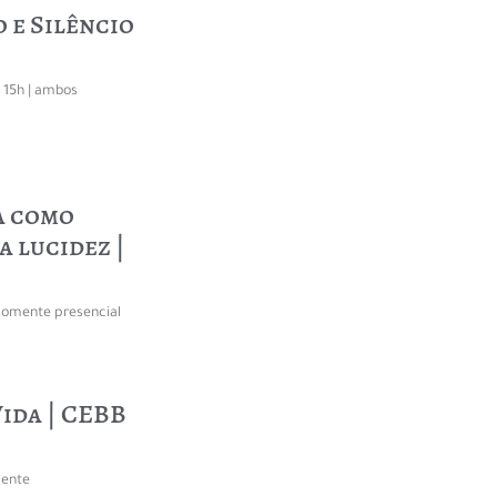
 e Silêncio
| 15h | ambos
a como
a lucidez |
 somente presencial
ida | CEBB
mente