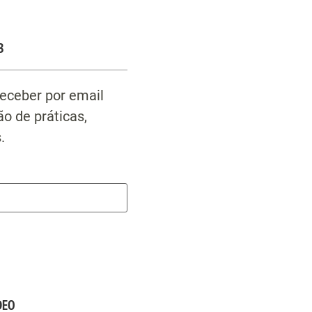
B
receber por email
o de práticas,
.
DEO