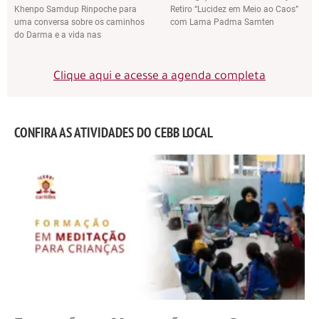
Khenpo Samdup Rinpoche para
Retiro “Lucidez em Meio ao Caos”
uma conversa sobre os caminhos
com Lama Padma Samten
do Darma e a vida nas
Clique aqui e acesse a agenda completa
CONFIRA AS ATIVIDADES DO CEBB LOCAL