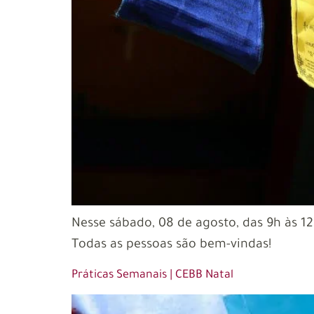
Nesse sábado, 08 de agosto, das 9h às 1
Todas as pessoas são bem-vindas!
Práticas Semanais | CEBB Natal