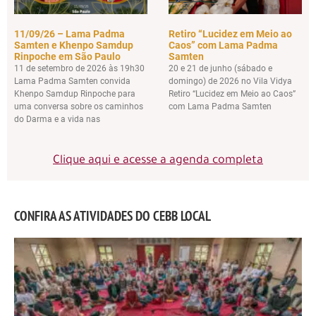
11/09/26 – Lama Padma
Retiro “Lucidez em Meio ao
Samten e Khenpo Samdup
Caos” com Lama Padma
Rinpoche em São Paulo
Samten
11 de setembro de 2026 às 19h30
20 e 21 de junho (sábado e
Lama Padma Samten convida
domingo) de 2026 no Vila Vidya
Khenpo Samdup Rinpoche para
Retiro “Lucidez em Meio ao Caos”
uma conversa sobre os caminhos
com Lama Padma Samten
do Darma e a vida nas
Clique aqui e acesse a agenda completa
CONFIRA AS ATIVIDADES DO CEBB LOCAL