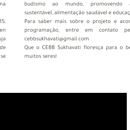
 na
budismo ao mundo, promovendo ar
sustentável, alimentação saudável e educa
15,
Para saber mais sobre o projeto e ac
ten
programação, entre em contato pel
uja
cebbsukhavati@gmail.com
 de
Que o CEBB Sukhavati floresça para o b
 se
muitos seres!