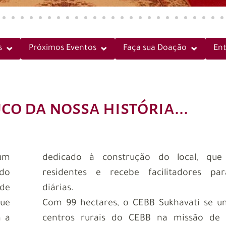
s
Próximos Eventos
Faça sua Doação
En
o da nossa história...
 um
dedicado à construção do local, que
 do
residentes e recebe facilitadores par
 de
diárias.
que
Com 99 hectares, o CEBB Sukhavati se u
m a
centros rurais do CEBB na missão de 