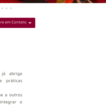
tre em Contato
 já abriga
a práticas
ne a outros
integrar o