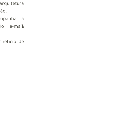
quitetura
ção.
ompanhar a
o e-mail:
enefício de