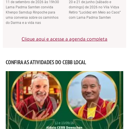
11 de setembro de 2026 às 19h30
20 e 21 de junho (sábado e
Lama Padma Samten convida
domingo) de 2026 no Vila Vidya
Khenpo Samdup Rinpoche para
Retiro “Lucidez em Meio ao Caos”
uma conversa sobre os caminhos
com Lama Padma Samten
do Darma e a vida nas
Clique aqui e acesse a agenda completa
CONFIRA AS ATIVIDADES DO CEBB LOCAL