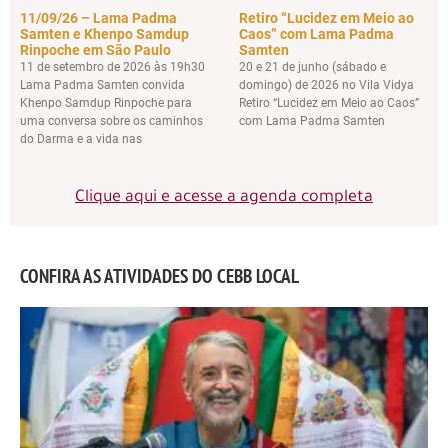
11/09/26 – Lama Padma
Retiro “Lucidez em Meio ao
Samten e Khenpo Samdup
Caos” com Lama Padma
Rinpoche em São Paulo
Samten
11 de setembro de 2026 às 19h30
20 e 21 de junho (sábado e
Lama Padma Samten convida
domingo) de 2026 no Vila Vidya
Khenpo Samdup Rinpoche para
Retiro “Lucidez em Meio ao Caos”
uma conversa sobre os caminhos
com Lama Padma Samten
do Darma e a vida nas
Clique aqui e acesse a agenda completa
CONFIRA AS ATIVIDADES DO CEBB LOCAL