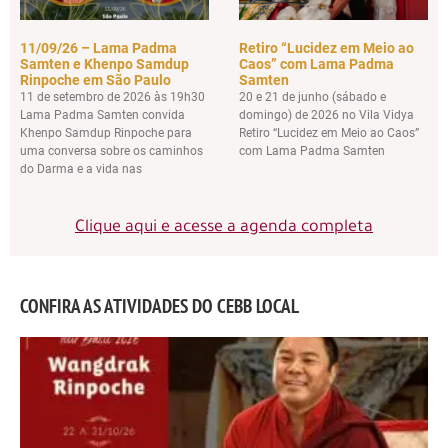
11/09/26 – Lama Padma
Retiro “Lucidez em Meio ao
Samten e Khenpo Samdup
Caos” com Lama Padma
Rinpoche em São Paulo
Samten
11 de setembro de 2026 às 19h30
20 e 21 de junho (sábado e
Lama Padma Samten convida
domingo) de 2026 no Vila Vidya
Khenpo Samdup Rinpoche para
Retiro “Lucidez em Meio ao Caos”
uma conversa sobre os caminhos
com Lama Padma Samten
do Darma e a vida nas
Clique aqui e acesse a agenda completa
CONFIRA AS ATIVIDADES DO CEBB LOCAL