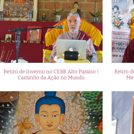
Retiro de Inverno no CEBB Alto Paraíso |
Retiro 
Caminho da Ação no Mundo
Me