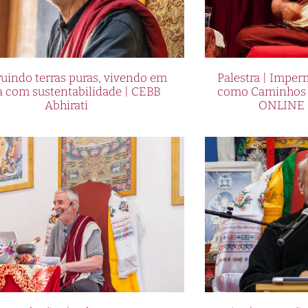
uindo terras puras, vivendo em
Palestra | Imper
a com sustentabilidade | CEBB
como Caminhos p
Abhirati
ONLINE 