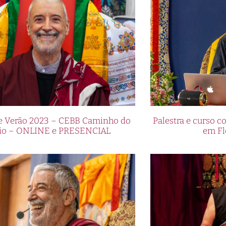
de Verão 2023 – CEBB Caminho do
Palestra e curso
io – ONLINE e PRESENCIAL
em Fl