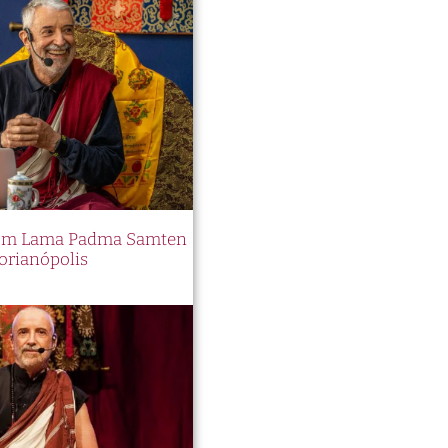
 com Lama Padma Samten
orianópolis