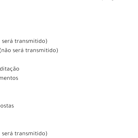
 será transmitido)
(não será transmitido)
editação
amentos
postas
 será transmitido)