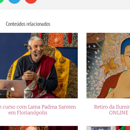
Conteúdos relacionados
a e curso com Lama Padma Samten
Retiro da Ilum
em Florianópolis
ONLINE 