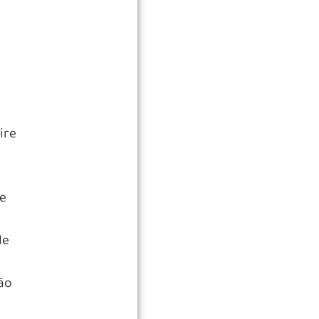
ire
 e
de
são
s