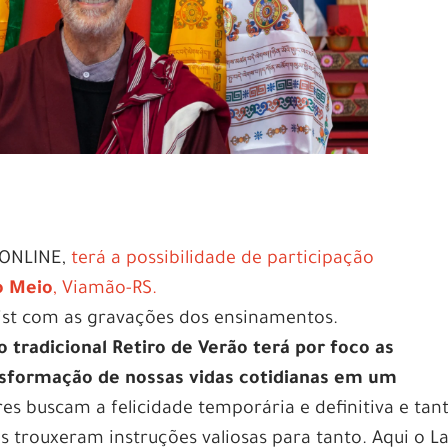
o ONLINE,
terá a possibilidade de participação
o Meio
, Viamão-RS.
ylist com as gravações dos ensinamentos.
 o tradicional Retiro de Verão terá por foco as
sformação de nossas vidas cotidianas em um
es buscam a felicidade temporária e definitiva e tan
 trouxeram instruções valiosas para tanto. Aqui o 