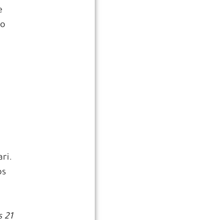
e
do
ri.
os
 21