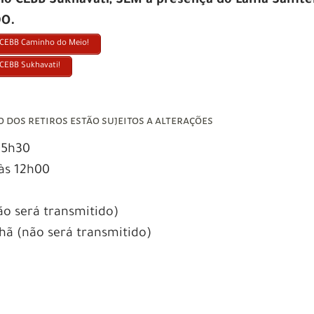
no CEBB Sukhavati, SEM a presença do Lama Samte
DO.
o CEBB Caminho do Meio!
 CEBB Sukhavati!
 dos retiros estão sujeitos a alterações
 05h30
 às 12h00
ão será transmitido)
hã (não será transmitido)