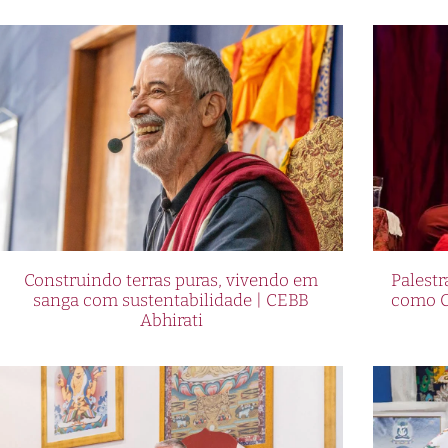
Construindo terras puras, vivendo em
Palestr
sanga com sustentabilidade | CEBB
como C
Abhirati