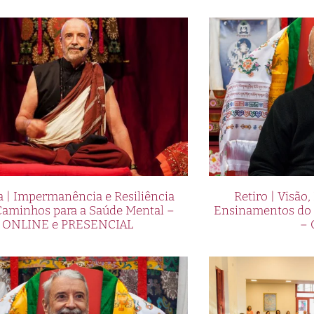
a | Impermanência e Resiliência
Retiro | Visão,
aminhos para a Saúde Mental –
Ensinamentos do 
ONLINE e PRESENCIAL
–