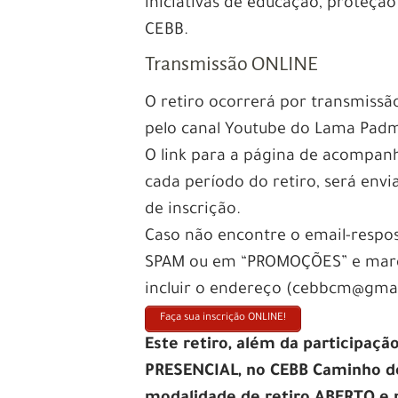
iniciativas de educação, proteção
CEBB.
Transmissão ONLINE
O retiro ocorrerá por transmissã
pelo canal Youtube do Lama Pad
O link para a página de acompanh
cada período do retiro, será env
de inscrição.
Caso não encontre o email-respo
SPAM ou em “PROMOÇÕES” e marqu
incluir o endereço (cebbcm@gmail
Faça sua inscrição ONLINE!
Este retiro, além da participaçã
PRESENCIAL, no CEBB Caminho 