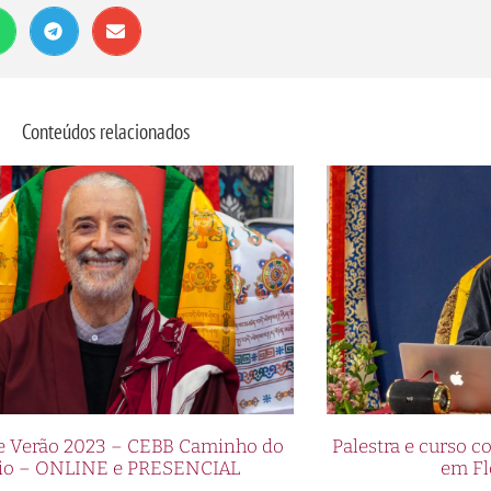
Conteúdos relacionados
de Verão 2023 – CEBB Caminho do
Palestra e curso
io – ONLINE e PRESENCIAL
em Fl