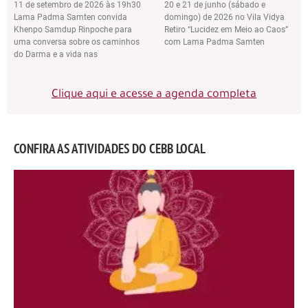
11 de setembro de 2026 às 19h30
20 e 21 de junho (sábado e
Lama Padma Samten convida
domingo) de 2026 no Vila Vidya
Khenpo Samdup Rinpoche para
Retiro “Lucidez em Meio ao Caos”
uma conversa sobre os caminhos
com Lama Padma Samten
do Darma e a vida nas
Clique aqui e acesse a agenda completa
CONFIRA AS ATIVIDADES DO CEBB LOCAL