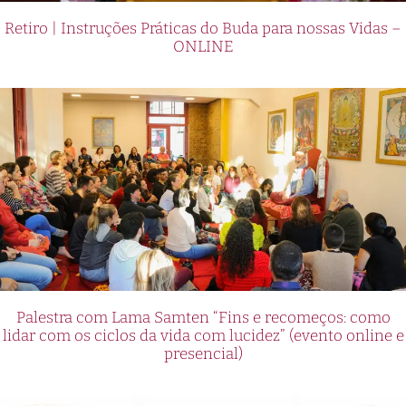
Retiro | Instruções Práticas do Buda para nossas Vidas –
ONLINE
Palestra com Lama Samten “Fins e recomeços: como
lidar com os ciclos da vida com lucidez” (evento online e
presencial)