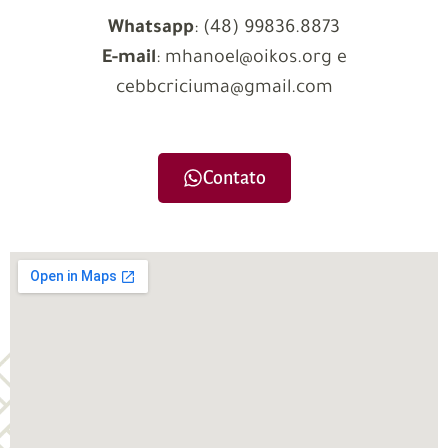
Whatsapp
: (
48) 99836.8873
E-mail
:
mhanoel@oikos.org e
cebbcriciuma@gmail.com
Contato