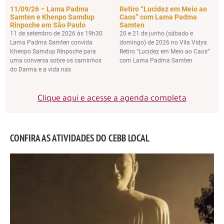
11/09/26 – Lama Padma
Retiro “Lucidez em Meio ao
Samten e Khenpo Samdup
Caos” com Lama Padma
Rinpoche em São Paulo
Samten
11 de setembro de 2026 às 19h30
20 e 21 de junho (sábado e
Lama Padma Samten convida
domingo) de 2026 no Vila Vidya
Khenpo Samdup Rinpoche para
Retiro “Lucidez em Meio ao Caos”
uma conversa sobre os caminhos
com Lama Padma Samten
do Darma e a vida nas
Clique aqui e acesse a agenda completa
CONFIRA AS ATIVIDADES DO CEBB LOCAL