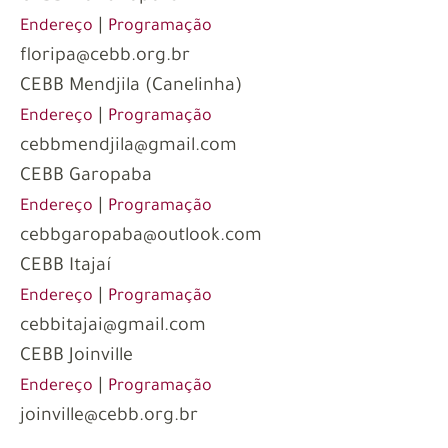
|
Endereço
Programação
floripa@cebb.org.br
CEBB Mendjila (Canelinha)
|
Endereço
Programação
cebbmendjila@gmail.com
CEBB Garopaba
|
Endereço
Programação
cebbgaropaba@outlook.com
CEBB Itajaí
|
Endereço
Programação
cebbitajai@gmail.com
CEBB Joinville
|
Endereço
Programação
joinville@cebb.org.br