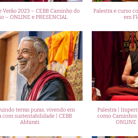
de Verão 2023 – CEBB Caminho do
Palestra e curso
io – ONLINE e PRESENCIAL
em Fl
uindo terras puras, vivendo em
Palestra | Imper
a com sustentabilidade | CEBB
como Caminhos p
Abhirati
ONLINE 