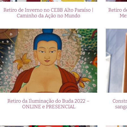
Retiro de Inverno no CEBB Alto Paraíso |
Retiro 
Caminho da Ação no Mundo
Me
Retiro da Iluminação do Buda 2022 –
Constr
ONLINE e PRESENCIAL
sang