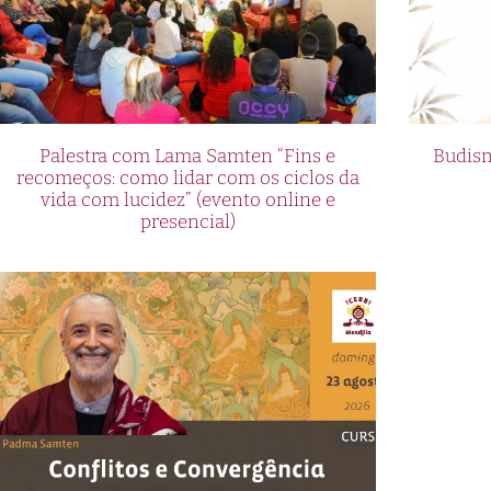
Palestra com Lama Samten “Fins e
Budism
recomeços: como lidar com os ciclos da
vida com lucidez” (evento online e
presencial)