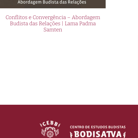
Conflitos e Convergência – Abordagem
Budista das Relações | Lama Padma
Samten