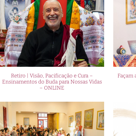
Retiro | Visão, Pacificação e Cura –
Façam a
Ensinamentos do Buda para Nossas Vidas
– ONLINE