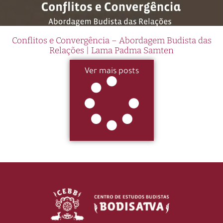
Conflitos e Convergência – Abordagem Budista das
Relações | Lama Padma Samten
Ver mais posts